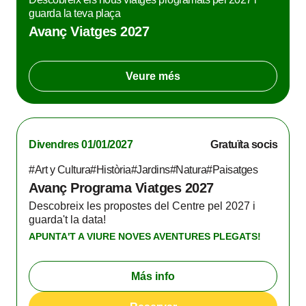
guarda la teva plaça
Avanç Viatges 2027
Veure més
Divendres 01/01/2027
Gratuïta socis
#Art y Cultura
#Història
#Jardins
#Natura
#Paisatges
Avanç Programa Viatges 2027
Descobreix les propostes del Centre pel 2027 i
guarda't la data!
APUNTA'T A VIURE NOVES AVENTURES PLEGATS!
Más info