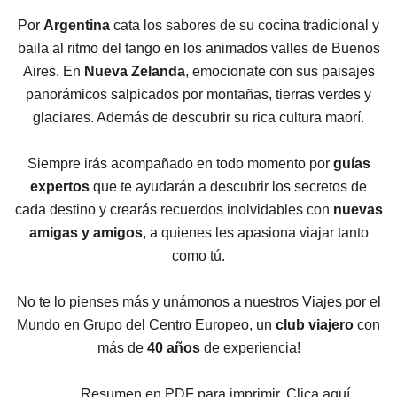
Por
Argentina
cata los sabores de su cocina tradicional y
baila al ritmo del tango en los animados valles de Buenos
Aires. En
Nueva Zelanda
, emocionate con sus paisajes
panorámicos salpicados por montañas, tierras verdes y
glaciares. Además de descubrir su rica cultura maorí.
Siempre irás acompañado en todo momento por
guías
expertos
que te ayudarán a descubrir los secretos de
cada destino y crearás recuerdos inolvidables con
nuevas
amigas y amigos
, a quienes les apasiona viajar tanto
como tú.
No te lo pienses más y unámonos a nuestros Viajes por el
Mundo en Grupo del Centro Europeo, un
club viajero
con
más de
40
años
de experiencia!
Resumen en PDF para imprimir. Clica aquí