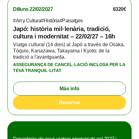
Dilluns 22/02/2027
6320€
#Art y Cultura
#Història
#Paisatges
Japó: història mil·lenària, tradició,
cultura i modernitat – 22/02/27 – 16h
Viatge cultural (14 dies) al Japó a través de Osaka,
Tòquio, Kanazawa, Takayama i Kyoto: de la
tradició a l'avantguarda.
ASSEGURANÇA DE CANCEL·LACIÓ INCLOSA PER LA
TEVA TRANQUIL·LITAT
Más info
Reservar
Descobreix els nous viatges programats pel 2027 i