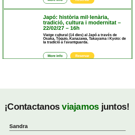
Japó: història mil·lenària,
tradició, cultura i modernitat –
22/02/27 – 16h
Viatge cultural (14 dies) al Japó a través de
Osaka, Tòquio, Kanazawa, Takayama i Kyoto: de
la tradició a l'avantguarda.
More info
Reservar
Avanç Programa Viatges 2027
Descobreix les propostes del Centre pel 2027 i
guarda't la data!
¡Contactanos
viajamos
juntos!
More info
Reservar
Sandra