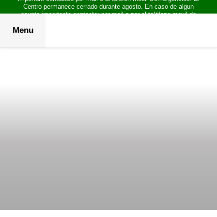
Centro permanece cerrado durante agosto. En caso de algun
asunto importante contactar por mail o por el teléfono movil de
emergencias.
Menu