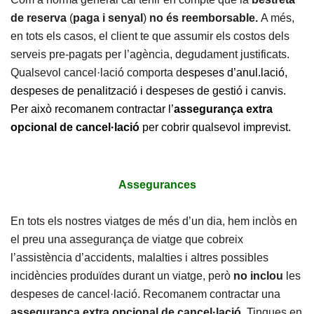
de reserva
(
paga i senyal
)
no és reemborsable.
A més,
en tots els casos, el client te que assumir els costos dels
serveis pre-pagats per l’agència, degudament justificats.
Qualsevol cancel·lació comporta d
espeses d’anul.lació,
despeses de penalització i despeses de gestió i canvis.
Per això recomanem contractar l’
assegurança extra
opcional de cancel·lació
per cobrir qualsevol imprevist.
Assegurances
En tots els nostres viatges de més d’un dia, hem inclòs en
el preu una assegurança de viatge que cobreix
l’assistència d’accidents, malalties i altres possibles
incidències produïdes durant un viatge, però
no inclou
les
despeses de cancel·lació. Recomanem contractar una
assegurança extra opcional de cancel·lació
. Tingues en