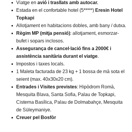
Viatge en
avió i trasllats amb autocar.
Estada en el confortable hotel (5*****)
Eresin Hotel
Topkapi
Allotjament en habitacions dobles, amb bany / dutxa.
Règim MP (mitja pensió)
: allotjament, esmorzar-
bufet i sopars inclosos.
Assegurança de cancel·lació fins a 2000€ i
assistència sanitària durant el viatge
.
Impostos i taxes locals.
1 Maleta facturada de 23 kg + 1 bossa de mà sota el
seient (max. 40x30x20 cm).
Entrades i Visites previstes
: Hipòdrom Romà,
Mesquita Blava, Santa Sofia, Palau de Topkapi,
Cisterna Basílica, Palau de Dolmabahçe, Mesquita
de Süleymaniye.
Creuer pel Bosfòr