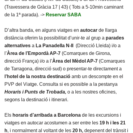
(Travessera de Gràcia 17 | 43) ( Tots a 5-10min caminant
de la 1ª parada). ->
Reservar SABA
D’altra banda, en alguns viatges en
autocar
de llarga
distància oferim la possibilitat d’unir-te al grup a
parades
alternatives
a
La Panadella N-II
(Direcció Lleida) i/o a
l’
Àrea de l’Empordà AP-7
(Comarques de Girona,
direcció França) i/o a l’
Àrea del Mèdol AP-7
(Comarques
de Tarragona, direcció sud) o presentar-te directament a
l’hotel de la nostra destinació
amb un descompte en el
PVP del Viatge. Consulta si es possible a la pestanya
Horaris i Punts de Trobada,
o a les nostres oficines,
segons la destinació i itinerari.
Els
horaris d’arribada a Barcelona
de les excursions i
viatges en autocar acostumen a ser entre les
19 h i les 21
h
, i normalment al voltant de les
20 h,
depenent del trànsit i