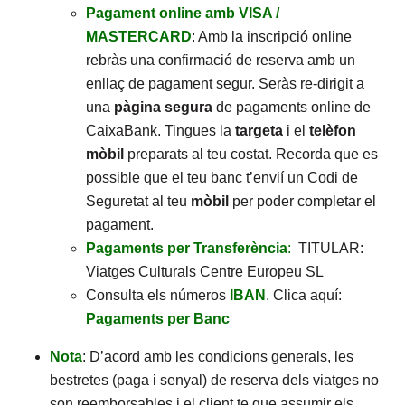
Pagament online amb VISA /
MASTERCARD
: Amb la inscripció online
rebràs una confirmació de reserva amb un
enllaç de pagament segur. Seràs re-dirigit a
una
pàgina segura
de pagaments online de
CaixaBank. Tingues la
targeta
i el
telèfon
mòbil
preparats al teu costat. Recorda que es
possible que el teu banc t’envií un Codi de
Seguretat al teu
mòbil
per poder completar el
pagament.
Pagaments per Transferència
:
TITULAR:
Viatges Culturals Centre Europeu SL
Consulta els números
IBAN
. Clica aquí:
Pagaments per Banc
Nota
: D’acord amb les condicions generals, les
bestretes (paga i senyal) de reserva dels viatges no
son reemborsables i el client te que assumir els