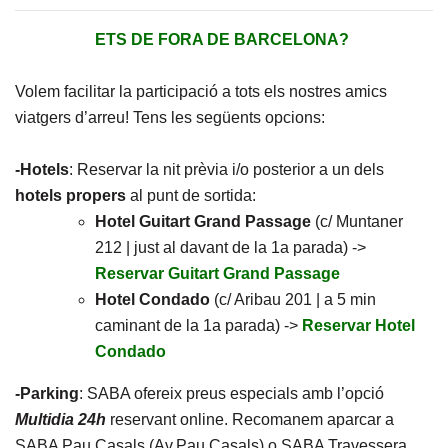
ETS DE FORA DE BARCELONA?
Volem facilitar la participació a tots els nostres amics
viatgers d’arreu! Tens les següents opcions:
-Hotels
: Reservar la nit prèvia i/o posterior a un dels
hotels propers
al punt de sortida:
Hotel Guitart Grand Passage
(c/ Muntaner
212 | just al davant de la 1a parada) ->
Reservar Guitart Grand Passage
Hotel Condado
(c/ Aribau 201 | a 5 min
caminant de la 1a parada) ->
Reservar Hotel
Condado
-Parking
: SABA ofereix preus especials amb l’opció
Multidia 24h
reservant online. Recomanem aparcar a
SABA Pau Casals (Av.Pau Casals) o SABA Travessera