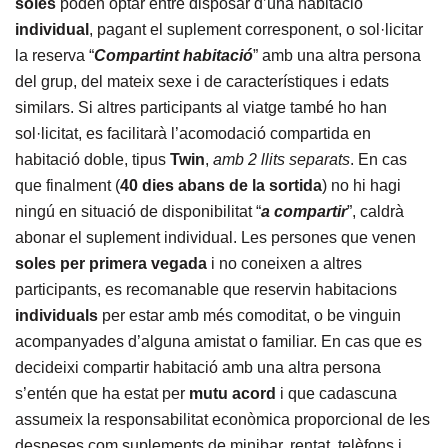
soles
poden optar entre disposar d’una habitació
individual
, pagant el suplement corresponent, o sol·licitar
la reserva “
Compartint habitació
” amb una altra persona
del grup, del mateix sexe i de característiques i edats
similars. Si altres participants al viatge també ho han
sol·licitat, es facilitarà l’acomodació compartida en
habitació doble, tipus
Twin
,
amb 2 llits separats
. En cas
que finalment (
40 dies abans
de la sortida
) no hi hagi
ningú en situació de disponibilitat “
a compartir
”, caldrà
abonar el suplement individual. Les persones que venen
soles
per primera vegada
i no coneixen a altres
participants, es recomanable que reservin habitacions
individuals
per estar amb més comoditat, o be vinguin
acompanyades d’alguna amistat o familiar. En cas que es
decideixi compartir habitació amb una altra persona
s’entén que ha estat per
mutu acord
i que cadascuna
assumeix la responsabilitat econòmica proporcional de les
despeses com suplements de minibar, rentat, telèfons i