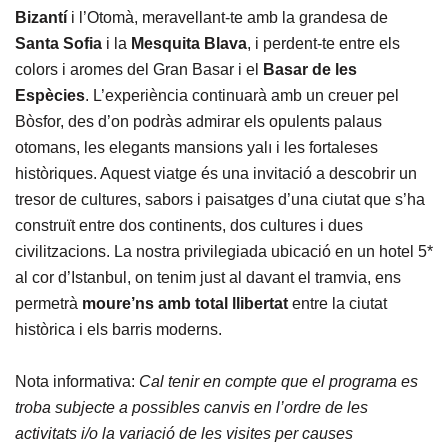
Bizantí
i l’Otomà, meravellant-te amb la grandesa de
Santa Sofia
i la
Mesquita Blava
, i perdent-te entre els
colors i aromes del Gran Basar i el
Basar de les
Espècies
. L’experiència continuarà amb un creuer pel
Bòsfor, des d’on podràs admirar els opulents palaus
otomans, les elegants mansions yalı i les fortaleses
històriques. Aquest viatge és una invitació a descobrir un
tresor de cultures, sabors i paisatges d’una ciutat que s’ha
construït entre dos continents, dos cultures i dues
civilitzacions. La nostra privilegiada ubicació en un hotel 5*
al cor d’Istanbul, on tenim just al davant el tramvia, ens
permetrà
moure’ns amb total llibertat
entre la ciutat
històrica i els barris moderns.
Nota informativa:
Cal tenir en compte que el programa es
troba subjecte a possibles canvis en l’ordre de les
activitats i/o la variació de les visites per causes