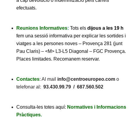
a cap devolució o indemnització pels canvis
efectuats.
Reunions Informatives
:
Tots els
dijous a les 19 h
fem una sessió informativa per explicar les sortides i
viatges a les persones noves – Provença 281 (junt
Pau Claris) – <M> L3-L5 Diagonal – FGC Provença.
Places limitades. Recomanem reservar.
Contactes
: Al mail
info@centroeuropeo.com
o
telefonar al:
93.430.99.79 / 687.560.502
Consulta-les totes aquí:
Normatives i Informacions
Pràctiques.