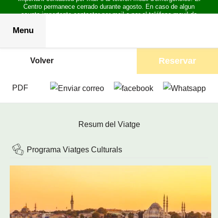
Centro permanece cerrado durante agosto. En caso de algun
asunto importante contactar por mail o por el teléfono movil de
emergencias.
Menu
Reservar
Volver
PDF
Resum del Viatge
Programa Viatges Culturals