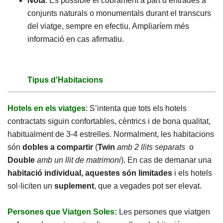
Nota
: És possible el cobrament a part d’entrades a
conjunts naturals o monumentals durant el transcurs
del viatge, sempre en efectiu. Ampliaríem més
informació en cas afirmatiu.
Tipus d'Habitacions
Hotels en els viatges
: S’intenta que tots els hotels
contractats siguin confortables, cèntrics i de bona qualitat,
habitualment de 3-4 estrelles. Normalment, les habitacions
són
dobles a compartir
(
Twin
amb 2 llits separats
o
Double
amb un llit de matrimoni
). En cas de demanar una
habitació individual, aquestes són limitades
i els hotels
sol·liciten un
suplement
, que a vegades pot ser elevat.
Persones que Viatgen Soles:
Les persones que viatgen