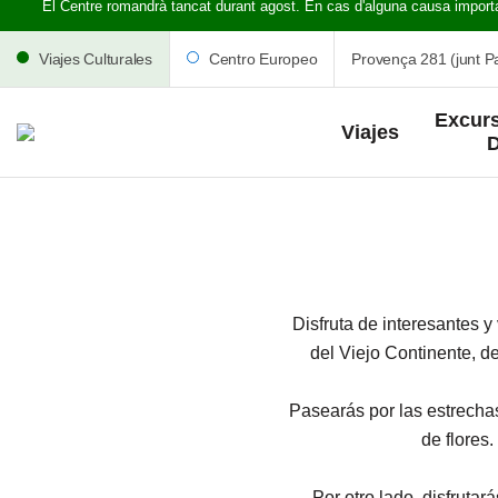
El Centre romandrà tancat durant agost. En cas d'alguna causa import
Viajes Culturales
Centro Europeo
Provença 281 (junt Pa
Excurs
Viajes
D
Disfruta de interesantes y
del Viejo Continente, d
Pasearás por las estrecha
de flores
Por otro lado, disfruta