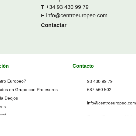
+34 93 430 99 79
info@centroeuropeo.com
Contactar
ción
Contacto
ntro Europeo?
93 430 99 79
ados en Grupo con Profesores
687 560 502
da Deojos
info@centroeuropeo.com
ores
ural
Centro Europeo – Viaje
Sociales del Centro
Provenza 281 – 3er piso 
los Viajes