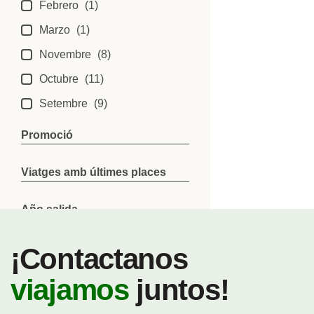
Febrero
(1)
Marzo
(1)
Novembre
(8)
Octubre
(11)
Setembre
(9)
Promoció
Viatges amb últimes places
Año salida
¡Contactanos
Borrar Filtros
viajamos
juntos!