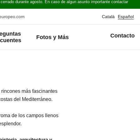
 cerrado durante agosto. En caso de algun asunto importante contactar
oeuropeo.com
Català
Español
eguntas
Contacto
Fotos y Más
ecuentes
s rincones más fascinantes
costas del Mediterráneo.
aroma de los campos llenos
esplendor.
istoria, arquitectura y