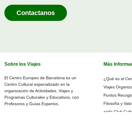
Contactanos
Sobre los Viajes
Más Informa
El Centro Europeo de Barcelona es un
¿Qué es el Ce
Centro Cultural especializado en la
Viajes Organiz
organización de Actividades, Viajes y
Puntos Recogi
Programas Culturales y Educativos, con
Filosofía y Val
Profesores y Guías Expertos.
+info Club Cult
En los Viajes Culturales del Centro
Fotos y Redes 
Europeo disfrutarás de atractivos viajes
enfocados en la divulgación del Arte, la
Cómo Reservar 