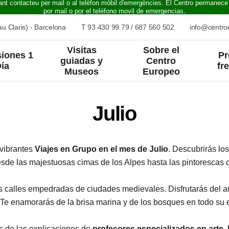
ant contacteu per mail o al telèfon mòbil d'emergències. El Centro permanece
por mail o por el teléfono movil de emergencias.
u Claris) - Barcelona
T
93 430 99 79
/
687 560 502
info@centr
Visitas
Sobre el
iones 1
Pr
guiadas y
Centro
ía
fr
Museos
Europeo
Julio
 vibrantes
Viajes en Grupo en
el mes de Julio
. Descubrirás lo
esde las majestuosas cimas de los Alpes hasta las pintorescas 
s calles empedradas de ciudades medievales. Disfrutarás del 
. Te enamorarás de la brisa marina y de los bosques en todo su 
rás de las explicaciones de
profesores especializados en arte, h