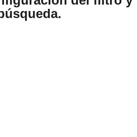
iguración del filtro y
 búsqueda.