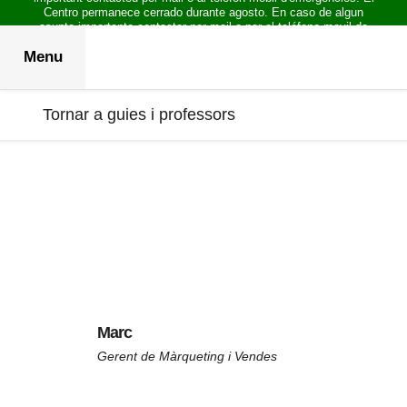
Centro permanece cerrado durante agosto. En caso de algun
asunto importante contactar por mail o por el teléfono movil de
emergencias.
Menu
Tornar a guies i professors
Marc
Gerent de Màrqueting i Vendes