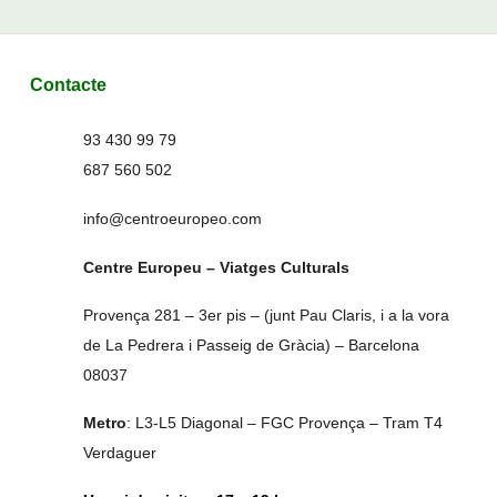
Contacte
93 430 99 79
687 560 502
info@centroeuropeo.com
Centre Europeu – Viatges Culturals
Provença 281 – 3er pis – (junt Pau Claris, i a la vora
de La Pedrera i Passeig de Gràcia) – Barcelona
08037
Metro
: L3-L5 Diagonal – FGC Provença – Tram T4
Verdaguer