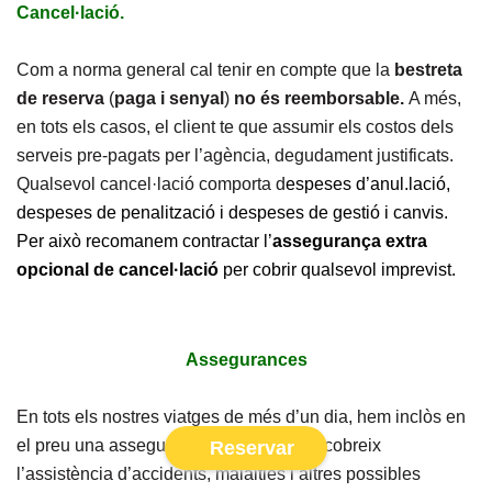
Cancel·lació.
Com a norma general cal tenir en compte que la
bestreta
de reserva
(
paga i senyal
)
no és reemborsable.
A més,
en tots els casos, el client te que assumir els costos dels
serveis pre-pagats per l’agència, degudament justificats.
Qualsevol cancel·lació comporta d
espeses d’anul.lació,
despeses de penalització i despeses de gestió i canvis.
Per això recomanem contractar l’
assegurança extra
opcional de cancel·lació
per cobrir qualsevol imprevist.
Assegurances
En tots els nostres viatges de més d’un dia, hem inclòs en
el preu una assegurança de viatge que cobreix
Reservar
l’assistència d’accidents, malalties i altres possibles