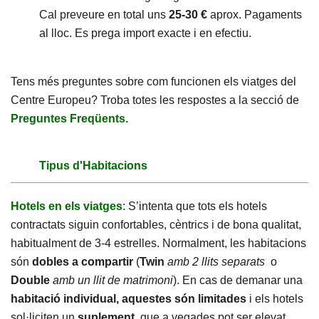
Cal preveure en total uns
25-30 €
aprox. Pagaments
al lloc. Es prega import exacte i en efectiu.
Tens més preguntes sobre com funcionen els viatges del
Centre Europeu? Troba totes les respostes a la secció de
Preguntes Freqüents.
Tipus d'Habitacions
Hotels en els viatges
: S’intenta que tots els hotels
contractats siguin confortables, cèntrics i de bona qualitat,
habitualment de 3-4 estrelles. Normalment, les habitacions
són
dobles a compartir
(
Twin
amb 2 llits separats
o
Double
amb un llit de matrimoni
). En cas de demanar una
habitació individual, aquestes són limitades
i els hotels
sol·liciten un
suplement
, que a vegades pot ser elevat.