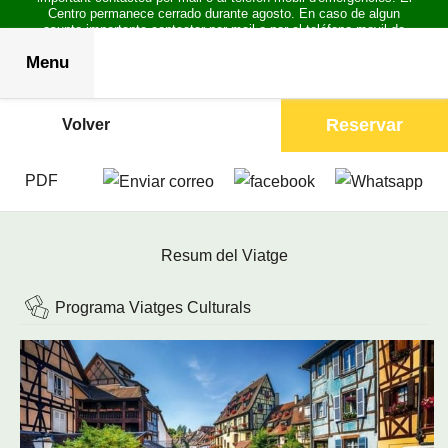
Centro permanece cerrado durante agosto. En caso de algun
asunto importante contactar por mail o por el teléfono movil de
emergencias.
Menu
Reservar
Volver
PDF
Resum del Viatge
Programa Viatges Culturals