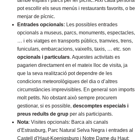
també espais i parcs per fer pícnic. Així cada persona
pot escollir els seus menús i restaurants favorits, o be
menjar de pícnic.
Entrades opcionals:
Les possibles entrades
opcionals a museus, parcs, monuments, espectacles,
… i els viatges en transports públics, tramvies, trens,
funiculars, embarcacions, vaixells, taxis, … etc. son
opcionals i particulars
. Aquestes activitats es
pagarien directament en el mateix lloc de visita, ja
que la seva realització pot dependre de les
condicions meteorològiques del dia o d’altres
circumstàncies imprevisibles. En general son imports
molt petits. No obstant això sempre procurem
gestionar, si es possible,
descomptes especials i
preus reduïts de grup
per als participants.
Nota
: Visites opcionals: Barca als canals
d’Estrasburg, Parc Natural Selva Negra i entrades al
Castell d’Haut-Koenigsburg i Notre Dame du Haut: