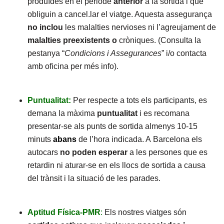
produïdes en el periode
anterior
a la sortida i que
obliguin a cancel.lar el viatge. Aquesta assegurança
no inclou
les malalties nervioses ni l’agreujament de
malalties preexistents o
cròniques. (Consulta la
pestanya “
Condicions i Assegurances
” i/o contacta
amb oficina per més info).
Puntualitat:
Per respecte a tots els participants, es
demana la màxima
puntualitat
i es recomana
presentar-se als punts de sortida almenys 10-15
minuts
abans
de l’hora indicada. A Barcelona els
autocars
no poden esperar
a les persones que es
retardin ni aturar-se en els llocs de sortida a causa
del trànsit i la situació de les parades.
Aptitud Física-PMR
:
Els nostres viatges són