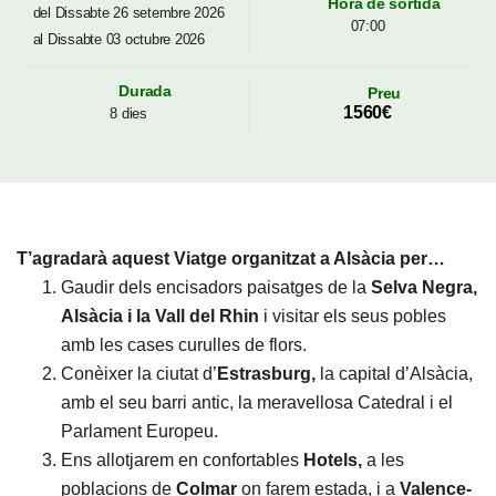
Hora de sortida
del Dissabte 26 setembre 2026
07:00
al Dissabte 03 octubre 2026
Durada
Preu
1560€
8 dies
T’agradarà aquest Viatge organitzat a Alsàcia per…
Gaudir dels encisadors paisatges de la
Selva Negra,
Alsàcia i la Vall del Rhin
i visitar els seus pobles
amb les cases curulles de flors.
Conèixer la ciutat d’
Estrasburg,
la capital d’Alsàcia
,
amb el seu barri antic, la meravellosa Catedral i el
Parlament Europeu.
Ens allotjarem en confortables
Hotels,
a les
poblacions de
Colmar
on farem estada, i a
Valence-