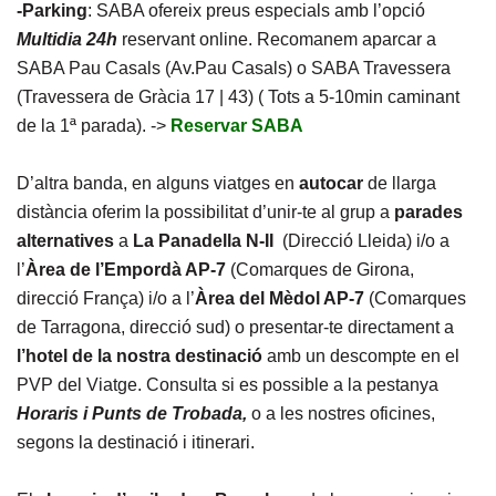
-Parking
: SABA ofereix preus especials amb l’opció
Multidia 24h
reservant online. Recomanem aparcar a
SABA Pau Casals (Av.Pau Casals) o SABA Travessera
(Travessera de Gràcia 17 | 43) ( Tots a 5-10min caminant
de la 1ª parada). ->
Reservar SABA
D’altra banda, en alguns viatges en
autocar
de llarga
distància oferim la possibilitat d’unir-te al grup a
parades
alternatives
a
La Panadella N-II
(Direcció Lleida) i/o a
l’
Àrea de l’Empordà AP-7
(Comarques de Girona,
direcció França) i/o a l’
Àrea del Mèdol AP-7
(Comarques
de Tarragona, direcció sud) o presentar-te directament a
l’hotel de la nostra destinació
amb un descompte en el
PVP del Viatge. Consulta si es possible a la pestanya
Horaris i Punts de Trobada,
o a les nostres oficines,
segons la destinació i itinerari.