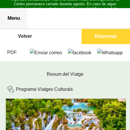
Centro permanece cerrado durante agosto. En caso de algun
asunto importante contactar por mail o por el teléfono movil de
emergencias.
Menu
Reservar
Volver
PDF
Resum del Viatge
Programa Viatges Culturals