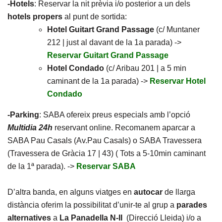
-Hotels
: Reservar la nit prèvia i/o posterior a un dels
hotels propers
al punt de sortida:
Hotel Guitart Grand Passage
(c/ Muntaner
212 | just al davant de la 1a parada) ->
Reservar Guitart Grand Passage
Hotel Condado
(c/ Aribau 201 | a 5 min
caminant de la 1a parada) ->
Reservar Hotel
Condado
-Parking
: SABA ofereix preus especials amb l’opció
Multidia 24h
reservant online. Recomanem aparcar a
SABA Pau Casals (Av.Pau Casals) o SABA Travessera
(Travessera de Gràcia 17 | 43) ( Tots a 5-10min caminant
de la 1ª parada). ->
Reservar SABA
D’altra banda, en alguns viatges en
autocar
de llarga
distància oferim la possibilitat d’unir-te al grup a
parades
alternatives
a
La Panadella N-II
(Direcció Lleida) i/o a