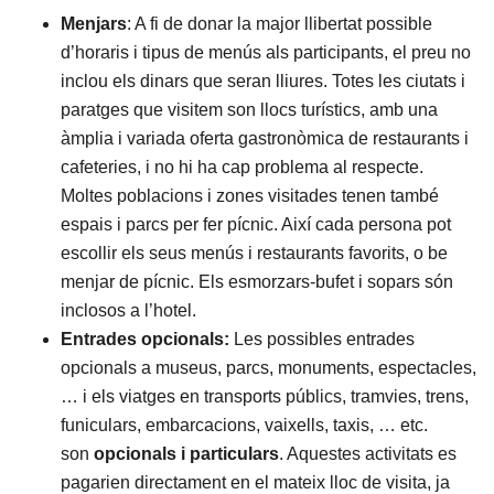
Menjars
: A fi de donar la major llibertat possible
d’horaris i tipus de menús als participants, el preu no
inclou els dinars que seran lliures. Totes les ciutats i
paratges que visitem son llocs turístics, amb una
àmplia i variada oferta gastronòmica de restaurants i
cafeteries, i no hi ha cap problema al respecte.
Moltes poblacions i zones visitades tenen també
espais i parcs per fer pícnic. Així cada persona pot
escollir els seus menús i restaurants favorits, o be
menjar de pícnic. Els esmorzars-bufet i sopars són
inclosos a l’hotel.
Entrades opcionals:
Les possibles entrades
opcionals a museus, parcs, monuments, espectacles,
… i els viatges en transports públics, tramvies, trens,
funiculars, embarcacions, vaixells, taxis, … etc.
son
opcionals i particulars
. Aquestes activitats es
pagarien directament en el mateix lloc de visita, ja