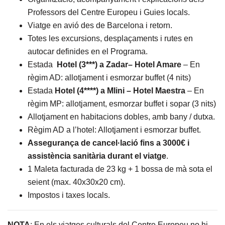
Professors del Centre Europeu i Guies locals.
Viatge en avió des de Barcelona i retorn.
Totes les excursions, desplaçaments i rutes en
autocar definides en el Programa.
Estada
Hotel (3***) a Zadar– Hotel Amare
– En
règim AD: allotjament i esmorzar buffet (4 nits)
Estada
Hotel (4****) a Mlini – Hotel Maestra
– En
règim MP: allotjament, esmorzar buffet i sopar (3 nits)
Allotjament en habitacions dobles, amb bany / dutxa.
Règim AD a l’hotel: Allotjament i esmorzar buffet.
Assegurança de cancel·lació fins a 3000€ i
assistència sanitària durant el viatge
.
1 Maleta facturada de 23 kg + 1 bossa de mà sota el
seient (max. 40x30x20 cm).
Impostos i taxes locals.
NOTA
: En els viatges culturals del Centre Europeu no hi