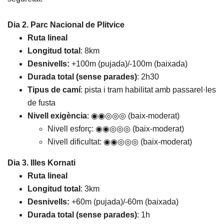
Dia 2. Parc Nacional de Plitvice
Ruta lineal
Longitud total
: 8km
Desnivells:
+100m (pujada)/-100m (baixada)
Durada total (sense parades)
: 2h30
Tipus de camí
: pista i tram habilitat amb passarel·les
de fusta
Nivell exigència
: ◉◉◎◎◎ (baix-moderat)
Nivell esforç: ◉◉◎◎◎ (baix-moderat)
Nivell dificultat: ◉◉◎◎◎ (baix-moderat)
Dia 3. Illes Kornati
Ruta lineal
Longitud total
: 3km
Desnivells:
+60m (pujada)/-60m (baixada)
Durada total (sense parades)
: 1h