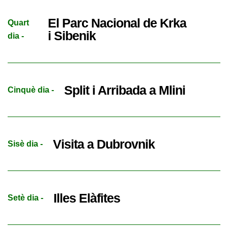
El Parc Nacional de Krka
Quart
i Sibenik
dia -
Split i Arribada a Mlini
Cinquè dia -
Visita a Dubrovnik
Sisè dia -
Illes Elàfites
Setè dia -