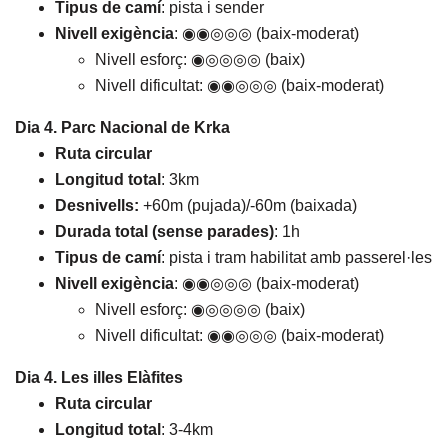
Tipus de camí
: pista i sender
Nivell exigència
: ◉◉◎◎◎ (baix-moderat)
Nivell esforç: ◉◎◎◎◎ (baix)
Nivell dificultat: ◉◉◎◎◎ (baix-moderat)
Dia 4. Parc Nacional de Krka
Ruta circular
Longitud total
: 3km
Desnivells:
+60m (pujada)/-60m (baixada)
Durada total (sense parades)
: 1h
Tipus de camí
: pista i tram habilitat amb passerel·les
Nivell exigència
: ◉◉◎◎◎ (baix-moderat)
Nivell esforç: ◉◎◎◎◎ (baix)
Nivell dificultat: ◉◉◎◎◎ (baix-moderat)
Dia 4. Les illes Elàfites
Ruta circular
Longitud total
: 3-4km