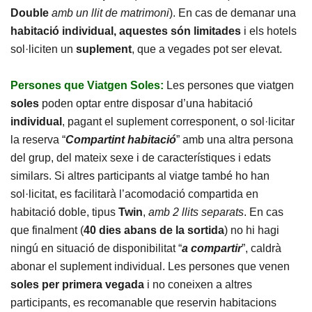
Double
amb un llit de matrimoni
). En cas de demanar una
habitació individual, aquestes són limitades
i els hotels
sol·liciten un
suplement
, que a vegades pot ser elevat.
Persones que Viatgen Soles:
Les persones que viatgen
soles
poden optar entre disposar d’una habitació
individual
, pagant el suplement corresponent, o sol·licitar
la reserva “
Compartint habitació
” amb una altra persona
del grup, del mateix sexe i de característiques i edats
similars. Si altres participants al viatge també ho han
sol·licitat, es facilitarà l’acomodació compartida en
habitació doble, tipus
Twin
,
amb 2 llits separats
. En cas
que finalment (
40 dies abans
de la sortida
) no hi hagi
ningú en situació de disponibilitat “
a compartir
”, caldrà
abonar el suplement individual. Les persones que venen
soles
per primera vegada
i no coneixen a altres
participants, es recomanable que reservin habitacions