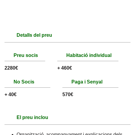
Detalls del preu
Preu socis
Habitació individual
2280€
+ 460€
No Socis
Paga i Senyal
+ 40€
570€
El preu inclou
Organització, acompanyament i explicacions dels