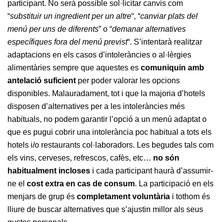
participant. No serà possible sol·licitar canvis com
“
substituir un ingredient per un altre
“, “
canviar plats del
menú per uns de diferents
” o “
demanar alternatives
específiques fora del menú previst
“. S’intentarà realitzar
adaptacions en els casos d’intoleràncies o al·lèrgies
alimentàries sempre que aquestes es
comuniquin amb
antelació suficient
per poder valorar les opcions
disponibles. Malauradament, tot i que la majoria d’hotels
disposen d’alternatives per a les intoleràncies més
habituals, no podem garantir l’opció a un menú adaptat o
que es pugui cobrir una intolerància poc habitual a tots els
hotels i/o restaurants col·laboradors. Les begudes tals com
els vins, cerveses, refrescos, cafès, etc…
no són
habitualment incloses
i cada participant haurà d’assumir-
ne el
cost extra en cas de consum
. La participació en els
menjars de grup és
completament voluntària
i tothom és
lliure de buscar alternatives que s’ajustin millor als seus