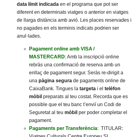
data límit
indicada
en el programa que pot ser
diferent en determinats viatges o anterior en viatges
de llarga distància amb avió. Les places reservades i
no pagades en els terminis indicats podrien ser
anul·lades.
Pagament online amb VISA /
MASTERCARD
: Amb la inscripció online
rebràs una confirmació de reserva amb un
enllaç de pagament segur. Seràs re-dirigit a
una
pàgina segura
de pagaments online de
CaixaBank. Tingues la
targeta
i el
telèfon
mòbil
preparats al teu costat. Recorda que es
possible que el teu banc t’envií un Codi de
Seguretat al teu
mòbil
per poder completar el
pagament.
Pagaments per Transferència
:
TITULAR:
Viatges Culturals Centre Europeu SL