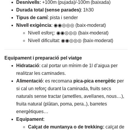
Desnivells:
+100m (pujada)/-100m (baixada)
Durada total (sense parades)
: 1h30
Tipus de camí
: pista i sender
Nivell exigència
: ◉◉◎◎◎ (baix-moderat)
Nivell esforç: ◉◉◎◎◎ (baix-moderat)
Nivell dificultat: ◉◉◎◎◎ (baix-moderat)
Equipament i preparació pel viatge
Hidratació
: cal portar un mínim de 1l d’aigua per
realitzar les caminades.
Alimentació
: es recomana
pica-pica energètic
per
si cal un reforç durant la caminada, fruits secs
naturals sense tractar (ametlles, avellanes, nous…),
fruita natural (plàtan, poma, pera..), barretes
energètiques…
Equipament
:
Calçat de muntanya o de trekking:
calçat de