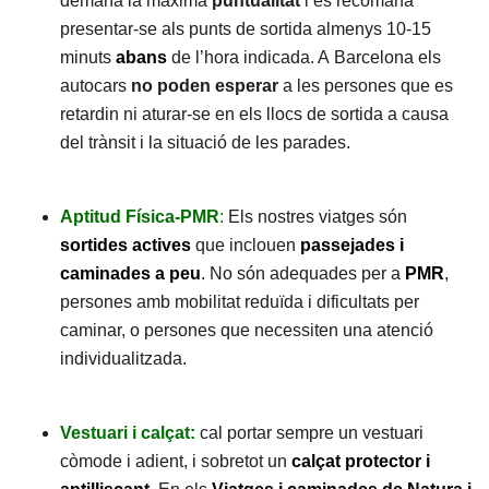
demana la màxima
puntualitat
i es recomana
presentar-se als punts de sortida almenys 10-15
minuts
abans
de l’hora indicada. A Barcelona els
autocars
no poden esperar
a les persones que es
retardin ni aturar-se en els llocs de sortida a causa
del trànsit i la situació de les parades.
Aptitud Física-PMR
:
Els nostres viatges són
sortides actives
que inclouen
passejades i
caminades a peu
. No són adequades per a
PMR
,
persones amb mobilitat reduïda i dificultats per
caminar, o persones que necessiten una atenció
individualitzada.
Vestuari i calçat:
cal portar sempre un vestuari
còmode i adient, i sobretot un
calçat protector i