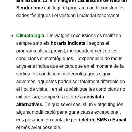
antilliscant
.
En els
Viatges i caminades de Natura i
Senderisme
cal llegir el programa on hi consten les
dades tècniques i el vestuari i material recomanat.
Climatologia
:
Els viatges i excursions es realitzen
sempre amb els
horaris indicats
i segons el
programa oficial previst, independentment de les
condicions climatològiques. L’experiència de molts
anys ens indica que encara que en el moment de la
sortida les condicions meteorològiques siguin
adverses, aquestes poden ser totalment diferents en
el lloc de visita. I en el supòsit que les condicions no
milloressin, sempre es recorre a
activitats
alternatives.
En qualsevol cas, si un viatge tingués
alguna modificació per alguna causa excepcional,
ens posaríem en contacte per
telèfon, SMS o E-mail
el més aviat possible.