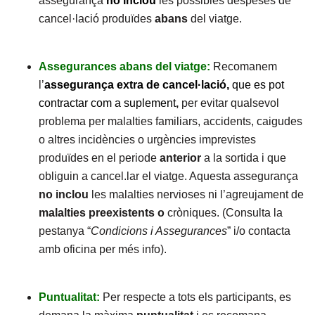
assegurança
no
inclou
les possibles despeses de
cancel·lació produïdes
abans
del viatge.
Assegurances abans del viatge:
Recomanem
l’
assegurança extra de cancel·lació,
que es pot
contractar com a suplement
,
per evitar qualsevol
problema per malalties familiars, accidents, caigudes
o altres incidències o urgències imprevistes
produïdes en el periode
anterior
a la sortida i que
obliguin a cancel.lar el viatge. Aquesta assegurança
no inclou
les malalties nervioses ni l’agreujament de
malalties preexistents o
cròniques. (Consulta la
pestanya “
Condicions i Assegurances
” i/o contacta
amb oficina per més info).
Puntualitat:
Per respecte a tots els participants, es