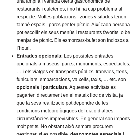
una àmplia i variada oferta gastronòmica de
restaurants i cafeteries, i no hi ha cap problema al
respecte. Moltes poblacions i zones visitades tenen
també espais i parcs per fer pícnic. Així cada persona
pot escollir els seus menús i restaurants favorits, o be
menjar de pícnic. Els esmorzars-bufet son inclosos a
l’hotel.
Entrades opcionals:
Les possibles entrades
opcionals a museus, parcs, monuments, espectacles,
… i els viatges en transports públics, tramvies, trens,
funiculars, embarcacions, vaixells, taxis, … etc. son
opcionals i particulars
. Aquestes activitats es
pagarien directament en el mateix lloc de visita, ja
que la seva realització pot dependre de les
condicions meteorològiques del dia o d’altres
circumstàncies imprevisibles. En general son imports
molt petits. No obstant això sempre procurem
gestionar, si es possible,
descomptes especials i