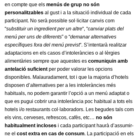
en compte que els
menús de grup no són
personalitzables
al gust i a la situació individual de cada
participant. No serà possible sol·licitar canvis com
“
substituir un ingredient per un altre
“, “
canviar plats del
menú per uns de diferents
” o “
demanar alternatives
específiques fora del menú previst
“. S’intentarà realitzar
adaptacions en els casos d’intoleràncies o al·lèrgies
alimentàries sempre que aquestes es
comuniquin amb
antelació suficient
per poder valorar les opcions
disponibles. Malauradament, tot i que la majoria d’hotels
disposen d’alternatives per a les intoleràncies més
habituals, no podem garantir l’opció a un menú adaptat o
que es pugui cobrir una intolerància poc habitual a tots els
hotels i/o restaurants col·laboradors. Les begudes tals com
els vins, cerveses, refrescos, cafès, etc…
no són
habitualment incloses
i cada participant haurà d’assumir-
ne el
cost extra en cas de consum
. La participació en els