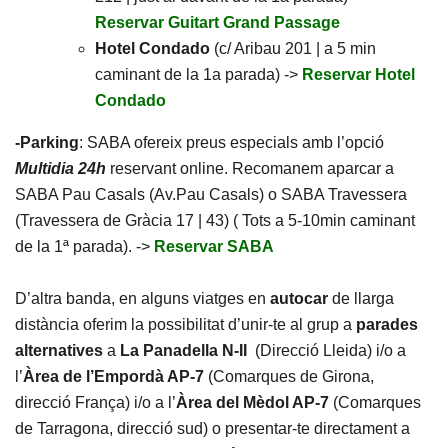
Reservar Guitart Grand Passage
Hotel Condado
(c/ Aribau 201 | a 5 min
caminant de la 1a parada) ->
Reservar Hotel
Condado
-Parking
: SABA ofereix preus especials amb l’opció
Multidia 24h
reservant online. Recomanem aparcar a
SABA Pau Casals (Av.Pau Casals) o SABA Travessera
(Travessera de Gràcia 17 | 43) ( Tots a 5-10min caminant
de la 1ª parada). ->
Reservar SABA
D’altra banda, en alguns viatges en
autocar
de llarga
distància oferim la possibilitat d’unir-te al grup a
parades
alternatives
a
La Panadella N-II
(Direcció Lleida) i/o a
l’
Àrea de l’Empordà AP-7
(Comarques de Girona,
direcció França) i/o a l’
Àrea del Mèdol AP-7
(Comarques
de Tarragona, direcció sud) o presentar-te directament a