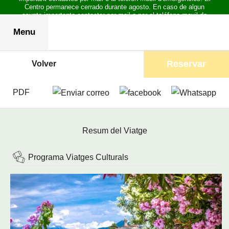
Centro permanece cerrado durante agosto. En caso de algun
asunto importante contactar por mail o por el teléfono movil de
emergencias.
Menu
Reservar
Volver
PDF
Resum del Viatge
Programa Viatges Culturals