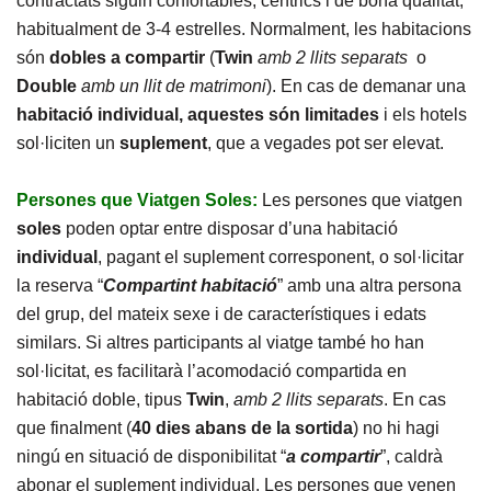
contractats siguin confortables, cèntrics i de bona qualitat,
habitualment de 3-4 estrelles. Normalment, les habitacions
són
dobles a compartir
(
Twin
amb 2 llits separats
o
Double
amb un llit de matrimoni
). En cas de demanar una
habitació individual, aquestes són limitades
i els hotels
sol·liciten un
suplement
, que a vegades pot ser elevat.
Persones que Viatgen Soles:
Les persones que viatgen
soles
poden optar entre disposar d’una habitació
individual
, pagant el suplement corresponent, o sol·licitar
la reserva “
Compartint habitació
” amb una altra persona
del grup, del mateix sexe i de característiques i edats
similars. Si altres participants al viatge també ho han
sol·licitat, es facilitarà l’acomodació compartida en
habitació doble, tipus
Twin
,
amb 2 llits separats
. En cas
que finalment (
40 dies abans
de la sortida
) no hi hagi
ningú en situació de disponibilitat “
a compartir
”, caldrà
abonar el suplement individual. Les persones que venen