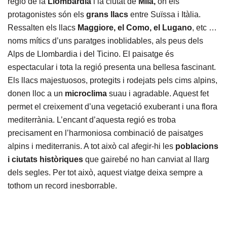
regió de la
Llombardia
i la ciutat de
Milà,
on els
protagonistes són els
grans llacs
entre Suïssa i Itàlia.
Ressalten els llacs
Maggiore
, el Como, el Lugano
, etc …
noms mítics d’uns paratges inoblidables, als peus dels
Alps de Llombardia i del Ticino. El paisatge és
espectacular i tota la regió presenta una bellesa fascinant.
Els llacs majestuosos, protegits i rodejats pels cims alpins,
donen lloc a un
microclima
suau i agradable. Aquest fet
permet el creixement d’una vegetació exuberant i una flora
mediterrània. L’encant d’aquesta regió es troba
precisament en l’harmoniosa combinació de paisatges
alpins i mediterranis. A tot això cal afegir-hi les
poblacions
i ciutats històriques
que gairebé no han canviat al llarg
dels segles. Per tot això, aquest viatge deixa sempre a
tothom un record inesborrable.