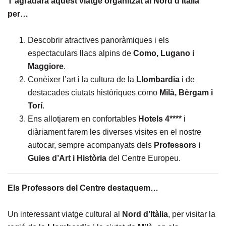
T’agradarà aquest viatge organitzat al Nord d’Itàlia
per…
Descobrir atractives panoràmiques i els
espectaculars llacs alpins de
Como, Lugano i
Maggiore
.
Conèixer l’art i la cultura de la
Llombardia
i de
destacades ciutats històriques como
Milà, Bèrgam i
Torí
.
Ens allotjarem en confortables
Hotels 4****
i
diàriament farem les diverses visites en el nostre
autocar, sempre acompanyats dels
Professors i
Guies
d’Art i Història
del Centre Europeu.
Els Professors del Centre destaquem…
Un interessant viatge cultural al
Nord d’Itàlia
, per visitar la