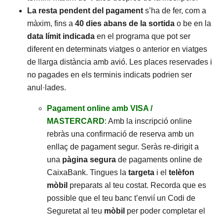
La resta pendent del pagament
s’ha de fer, com a
màxim, fins a
40 dies abans de la sortida
o be en la
data límit
indicada
en el programa que pot ser
diferent en determinats viatges o anterior en viatges
de llarga distància amb avió. Les places reservades i
no pagades en els terminis indicats podrien ser
anul·lades.
Pagament online amb VISA /
MASTERCARD
: Amb la inscripció online
rebràs una confirmació de reserva amb un
enllaç de pagament segur. Seràs re-dirigit a
una
pàgina segura
de pagaments online de
CaixaBank. Tingues la
targeta
i el
telèfon
mòbil
preparats al teu costat. Recorda que es
possible que el teu banc t’envií un Codi de
Seguretat al teu
mòbil
per poder completar el