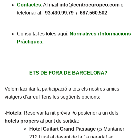
Contactes
: Al mail
info@centroeuropeo.com
o
telefonar al:
93.430.99.79 / 687.560.502
Consulta-les totes aquí:
Normatives i Informacions
Pràctiques.
ETS DE FORA DE BARCELONA?
Volem facilitar la participació a tots els nostres amics
viatgers d’arreu! Tens les següents opcions:
-Hotels
: Reservar la nit prèvia i/o posterior a un dels
hotels propers
al punt de sortida:
Hotel Guitart Grand Passage
(c/ Muntaner
212 | just al davant de la 1a parada) ->