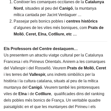
Conèixer les comarques occitanes de la
Catalunya
Nord
, situades al peu del
Canigó
, la muntanya
mítica cantada per Jacint Verdaguer …
Passejar pels bonics pobles i
centres històrics
d’algunes de les viles més boniques, com
Prats de
Molló
,
Ceret, Elna, Cotlliure, etc …
Els Professors del Centre destaquem…
Us presentem un atractiu viatge cultural per la Catalunya
Francesa i els Pirineus Orientals. Anirem a les comarques
del Vallespir i del Rosselló. Veurem
Prats de Molló, Ceret
i les terres del
Vallespir,
uns indrets simbòlics per la
història i la cultura catalana, situats al peu de la mítica
muntanya del
Canigó
. Veurem també les pintoresques
viles de
Elna
i de
Cotlliure
, qualificades dins del ranking
dels pobles més bonics de França. Un veritable quadre
paisatgístic en el que les muntanyes del Pirineu i els