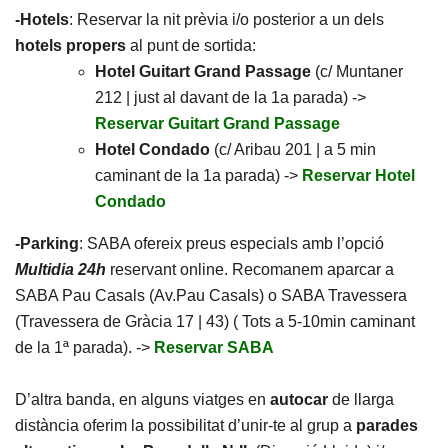
-Hotels
: Reservar la nit prèvia i/o posterior a un dels
hotels propers
al punt de sortida:
Hotel Guitart Grand Passage
(c/ Muntaner
212 | just al davant de la 1a parada) ->
Reservar Guitart Grand Passage
Hotel Condado
(c/ Aribau 201 | a 5 min
caminant de la 1a parada) ->
Reservar Hotel
Condado
-Parking
: SABA ofereix preus especials amb l’opció
Multidia 24h
reservant online. Recomanem aparcar a
SABA Pau Casals (Av.Pau Casals) o SABA Travessera
(Travessera de Gràcia 17 | 43) ( Tots a 5-10min caminant
de la 1ª parada). ->
Reservar SABA
D’altra banda, en alguns viatges en
autocar
de llarga
distància oferim la possibilitat d’unir-te al grup a
parades