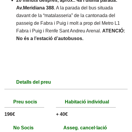
20 minuts després, aprox.:
4a i última parada:
Av.Meridiana 388
. A la parada del bus situada
davant de la “matalasseria” de la cantonada del
passeig de Fabra i Puig i molt a prop del Metro L1
Fabra i Puig i Renfe Sant Andreu Arenal.
ATENCIÓ:
No és a l’estació d’autobusos.
Detalls del preu
Preu socis
Habitació individual
196€
+ 40€
No Socis
Asseg. cancel·lació