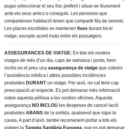
pugui seleccionar el seu lloc preferit i situar-se lliurement
amb els seus amics o coneguts. Les persones que
comparteixen habitació tenen que compartir fila de seients.
Les places escollides es mantenen
fixes
durant tot el
viatge, excepte acord mutu entre els passatgers.
ASSEGURANCES DE VIATGE:
En tots els nostres
viatges de més d’un dia, caps de setmana i ponts, hem
inclòs en el preu una
assegurança de viatge
que cobreix
l’assistència mèdica i altres possibles incidències
produïdes
DURANT
un viatge. Per això, no cal tenir cap
preocupació al respecte. Es pot demanar més informació
sobre aquesta pòlissa a les nostres oficines. Aquesta
assegurança
NO INCLOU
les despeses de cancel·lació
produïdes
ABANS
de la sortida, qualsevol que sigui la
causa. A part d’això, també recomanem portar a tots els
viatges la
Targeta Sanitària Europea
, que es pot demanar