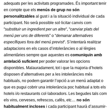
adequats per les activitats programades. És important tenir
en compte que els
menús de grup no són
personalitzables
al gust i a la situació individual de cada
participant. No serà possible sol·licitar canvis com
“
substituir un ingredient per un altre
“, “
canviar plats del
menú per uns de diferents
” o “
demanar alternatives
específiques fora del menú previst
“. S’intentarà realitzar
adaptacions en els casos d’intoleràncies o al·lèrgies
alimentàries sempre que aquestes es
comuniquin amb
antelació suficient
per poder valorar les opcions
disponibles. Malauradament, tot i que la majoria d’hotels
disposen d’alternatives per a les intoleràncies més
habituals, no podem garantir l’opció a un menú adaptat o
que es pugui cobrir una intolerància poc habitual a tots els
hotels i/o restaurants col·laboradors. Les begudes tals com
els vins, cerveses, refrescos, cafès, etc…
no són
habitualment incloses
i cada participant haurà d’assumir-