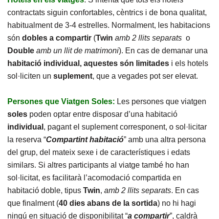
contractats siguin confortables, cèntrics i de bona qualitat,
habitualment de 3-4 estrelles. Normalment, les habitacions
són
dobles a compartir
(
Twin
amb 2 llits separats
o
Double
amb un llit de matrimoni
). En cas de demanar una
habitació individual, aquestes són limitades
i els hotels
sol·liciten un
suplement
, que a vegades pot ser elevat.
Persones que Viatgen Soles:
Les persones que viatgen
soles
poden optar entre disposar d’una habitació
individual
, pagant el suplement corresponent, o sol·licitar
la reserva “
Compartint habitació
” amb una altra persona
del grup, del mateix sexe i de característiques i edats
similars. Si altres participants al viatge també ho han
sol·licitat, es facilitarà l’acomodació compartida en
habitació doble, tipus
Twin
,
amb 2 llits separats
. En cas
que finalment (
40 dies abans
de la sortida
) no hi hagi
ningú en situació de disponibilitat “
a compartir
”, caldrà