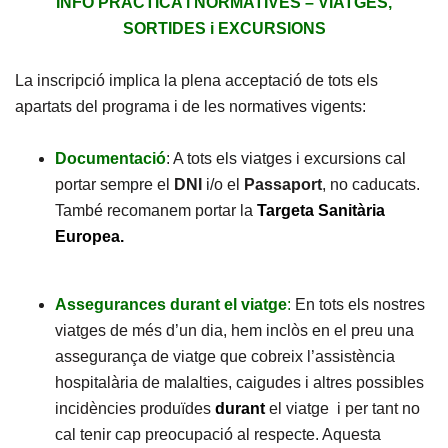
INFO PRACTICA i NORMATIVES – VIATGES,
SORTIDES i EXCURSIONS
La inscripció implica la plena acceptació de tots els
apartats del programa i de les normatives vigents:
Documentació
: A tots els viatges i excursions cal
portar sempre el
DNI
i/o el
Passaport
, no caducats.
També recomanem portar la
Targeta Sanitària
Europea.
Assegurances durant el viatge
:
En tots els nostres
viatges de més d’un dia, hem inclòs en el preu una
assegurança de viatge que cobreix l’assistència
hospitalària de malalties, caigudes i altres possibles
incidències produïdes
durant
el viatge i per tant no
cal tenir cap preocupació al respecte. Aquesta