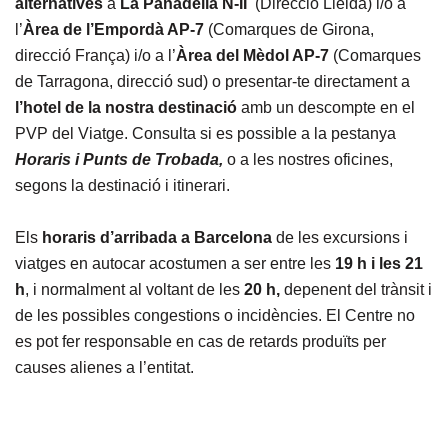
alternatives
a
La Panadella N-II
(Direcció Lleida) i/o a
l’
Àrea de l’Empordà AP-7
(Comarques de Girona,
direcció França) i/o a l’
Àrea del Mèdol AP-7
(Comarques
de Tarragona, direcció sud) o presentar-te directament a
l’hotel de la nostra destinació
amb un descompte en el
PVP del Viatge. Consulta si es possible a la pestanya
Horaris i Punts de Trobada,
o a les nostres oficines,
segons la destinació i itinerari.
Els
horaris d’arribada a Barcelona
de les excursions i
viatges en autocar acostumen a ser entre les
19 h i les 21
h
, i normalment al voltant de les
20 h,
depenent del trànsit i
de les possibles congestions o incidències. El Centre no
es pot fer responsable en cas de retards produïts per
causes alienes a l’entitat.