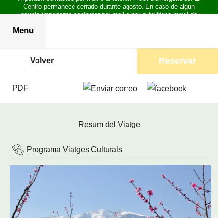
Centro permanece cerrado durante agosto. En caso de algun
asunto importante contactar por mail o por el teléfono movil de
emergencias.
Menu
Reservar
Volver
PDF
Resum del Viatge
Programa Viatges Culturals