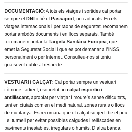
DOCUMENTACIÓ
: A tots els viatges i sortides cal portar
sempre el
DNI
o bé el
Passaport
, no caducats. En els
viatges internacionals i per raons de seguretat, recomanem
portar ambdós documents i en llocs separats. També
recomanem portar la
Targeta Sanitària Europea
, que
emet la Seguretat Social i que es pot demanar a l’INSS,
personalment o per Internet. Consulteu-nos si teniu
qualsevol dubte al respecte.
VESTUARI i CALÇAT
: Cal portar sempre un vestuari
còmode i adient, i sobretot un
calçat esportiu i
antilliscant,
apropiat per viatjar i moure’s sense dificultats,
tant en ciutats com en el medi natural, zones rurals o llocs
de muntanya. Es recomana que el calçat subjecti be el peu
i el turmell per evitar possibles caigudes i relliscades en
paviments inestables, irregulars o humits. D’altra banda,