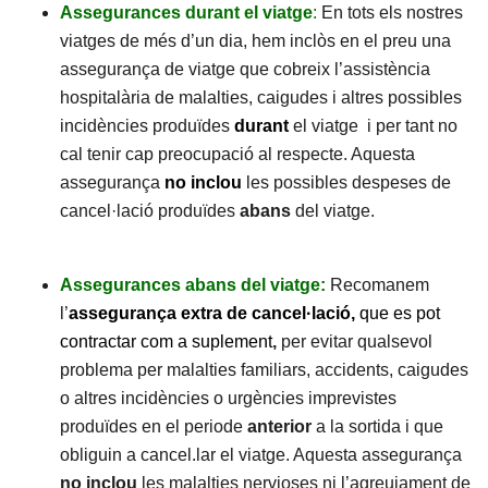
Assegurances durant el viatge
:
En tots els nostres
viatges de més d’un dia, hem inclòs en el preu una
assegurança de viatge que cobreix l’assistència
hospitalària de malalties, caigudes i altres possibles
incidències produïdes
durant
el viatge i per tant no
cal tenir cap preocupació al respecte. Aquesta
assegurança
no
inclou
les possibles despeses de
cancel·lació produïdes
abans
del viatge.
Assegurances abans del viatge:
Recomanem
l’
assegurança extra de cancel·lació,
que es pot
contractar com a suplement
,
per evitar qualsevol
problema per malalties familiars, accidents, caigudes
o altres incidències o urgències imprevistes
produïdes en el periode
anterior
a la sortida i que
obliguin a cancel.lar el viatge. Aquesta assegurança
no inclou
les malalties nervioses ni l’agreujament de