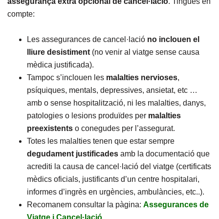
assegurança extra opcional de cancel·lació
. Tingues en
compte:
Les assegurances de cancel·lació
no inclouen el
lliure desistiment
(no venir al viatge sense causa
mèdica justificada).
Tampoc s’inclouen les
malalties
nervioses
,
psíquiques, mentals, depressives, ansietat, etc …
amb o sense hospitalització, ni les malalties, danys,
patologies o lesions produïdes per
malalties
preexistents
o conegudes per l’assegurat.
Totes les malalties tenen que estar sempre
degudament
justificades
amb la documentació que
acrediti la causa de cancel·lació del viatge (certificats
mèdics oficials, justificants d’un centre hospitalari,
informes d’ingrès en urgències, ambulàncies, etc..).
Recomanem consultar la pàgina:
Assegurances de
Viatge i Cancel·lació