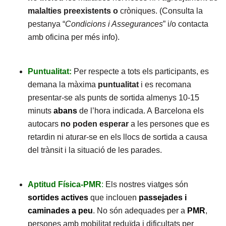
malalties preexistents o
cròniques. (Consulta la
pestanya “
Condicions i Assegurances
” i/o contacta
amb oficina per més info).
Puntualitat:
Per respecte a tots els participants, es
demana la màxima
puntualitat
i es recomana
presentar-se als punts de sortida almenys 10-15
minuts
abans
de l’hora indicada. A Barcelona els
autocars
no poden esperar
a les persones que es
retardin ni aturar-se en els llocs de sortida a causa
del trànsit i la situació de les parades.
Aptitud Física-PMR
:
Els nostres viatges són
sortides actives
que inclouen
passejades i
caminades a peu
. No són adequades per a
PMR
,
persones amb mobilitat reduïda i dificultats per