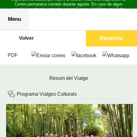
Centro permanece cerrado durante agosto. En caso de algun
asunto importante contactar por mail o por el teléfono movil de
emergencias.
Menu
Reservar
Volver
PDF
Resum del Viatge
Programa Viatges Culturals