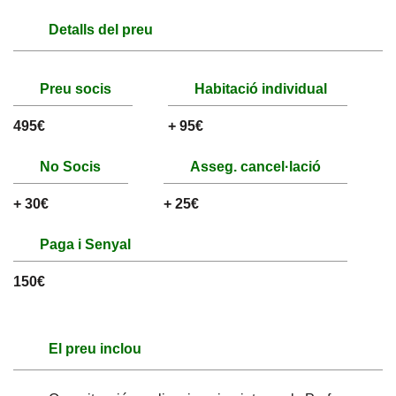
Detalls del preu
Preu socis
Habitació individual
495€
+ 95€
No Socis
Asseg. cancel·lació
+ 30€
+ 25€
Paga i Senyal
150€
El preu inclou