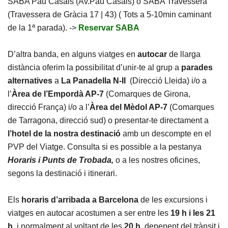
SABA Pau Casals (Av.Pau Casals) o SABA Travessera
(Travessera de Gràcia 17 | 43) ( Tots a 5-10min caminant
de la 1ª parada). ->
Reservar SABA
D’altra banda, en alguns viatges en
autocar
de llarga
distància oferim la possibilitat d’unir-te al grup a
parades
alternatives
a
La Panadella N-II
(Direcció Lleida) i/o a
l’
Àrea de l’Empordà AP-7
(Comarques de Girona,
direcció França) i/o a l’
Àrea del Mèdol AP-7
(Comarques
de Tarragona, direcció sud) o presentar-te directament a
l’hotel de la nostra destinació
amb un descompte en el
PVP del Viatge. Consulta si es possible a la pestanya
Horaris i Punts de Trobada,
o a les nostres oficines,
segons la destinació i itinerari.
Els
horaris d’arribada a Barcelona
de les excursions i
viatges en autocar acostumen a ser entre les
19 h i les 21
h
, i normalment al voltant de les
20 h,
depenent del trànsit i