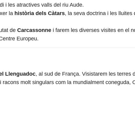
 i les atractives valls del riu Aude.
ixer la
història dels Càtars
, la seva
doctrina i les lluites 
iutat de
Carcassonne
i
farem les diverses visites en el
Centre Europeu.
 el Llenguadoc
, al sud de França. Visistarem les terres d
s i racons molt singulars com la mundialment coneguda, 