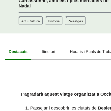
Carcassonne, amb els típics mercadets de
Nadal
Art i Cultura
Història
Paisatges
Destacats
Itinerari
Horaris i Punts de Tro
T’agradarà aquest viatge organitzat a Occit
Passejar i descobrir les ciutats de
Besie