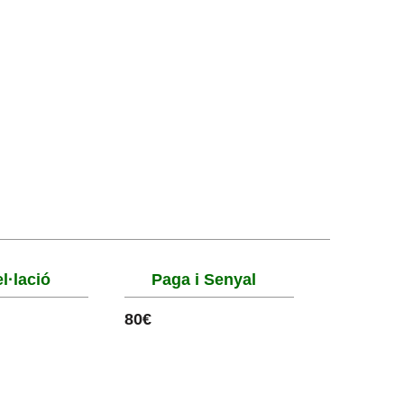
l·lació
Paga i Senyal
80€