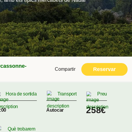
nne, amb els típics mercadets de Nadal
arcassonne-
Reservar
Compartir
Hora de sortida
Transport
Preu
258€
:00
Autocar
Què trobarem