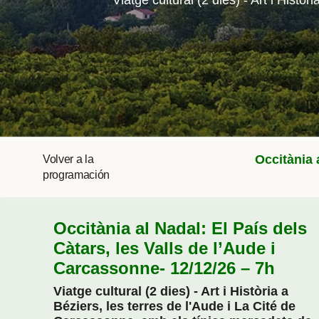
Viatge cultural (2 dies) - Art i Hist
Occitània 
Volver a la
programación
Occitània al Nadal: El País dels
Càtars, les Valls de l’Aude i
Carcassonne- 12/12/26 – 7h
Viatge cultural (2 dies) - Art i Història a
Béziers, les terres de l'Aude i La Cité de