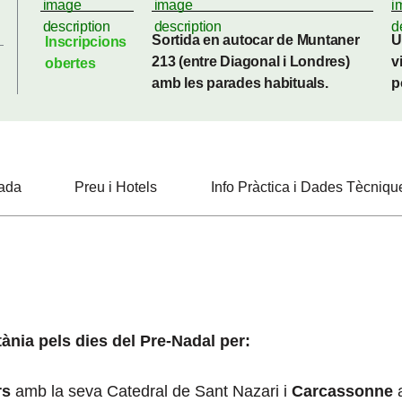
Sortida en autocar de Muntaner
U
Inscripcions
213 (entre Diagonal i Londres)
v
obertes
amb les parades habituals.
p
bada
Preu i Hotels
Info Pràctica i Dades Tècniqu
ània pels dies del Pre-Nadal per:
rs
amb la seva Catedral de Sant Nazari i
Carcassonne
a