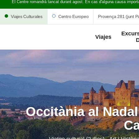
El Centre romandrà tancat durant agost. En cas d'alguna causa import
Viajes Culturales
Centro Europeo
Provença 281 (junt Pa
Excurs
Viajes
D
Occitània al Nadal:
Ca