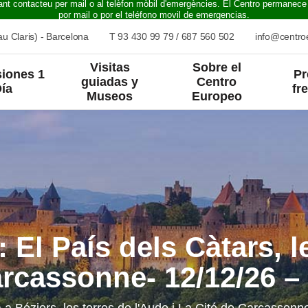
ant contacteu per mail o al telèfon mòbil d'emergències. El Centro permanece
por mail o por el teléfono movil de emergencias.
u Claris) - Barcelona
T
93 430 99 79
/
687 560 502
info@centr
Visitas
Sobre el
iones 1
Pr
guiadas y
Centro
ía
fr
Museos
Europeo
 El País dels Càtars, l
rcassonne- 12/12/26 –