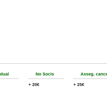
idual
No Socis
Asseg. cance
+ 20€
+ 25€