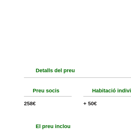
Detalls del preu
Preu socis
Habitació indiv
258€
+ 50€
El preu inclou