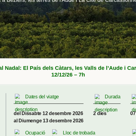
òria a Béziers, les terres de l'Aude i La Cité de Carcasso
al Nadal: El País dels Càtars, les Valls de l’Aude i C
12/12/26 – 7h
Dates del viatge
Durada
del Dissabte 12 desembre 2026
2 dies
07
al Diumenge 13 desembre 2026
Ocupació
Lloc de trobada