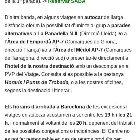
de la 1ª parada). ->
Reservar SABA
D’altra banda, en alguns viatges en
autocar
de llarga
distància oferim la possibilitat d’unir-te al grup a
parades
alternatives
a
La Panadella N-II
(Direcció Lleida) i/o a
l’
Àrea de l’Empordà AP-7
(Comarques de Girona,
direcció França) i/o a l’
Àrea del Mèdol AP-7
(Comarques
de Tarragona, direcció sud) o presentar-te directament a
l’hotel de la nostra destinació
amb un descompte en el
PVP del Viatge. Consulta si es possible a la pestanya
Horaris i Punts de Trobada,
o a les nostres oficines,
segons la destinació i itinerari.
Els
horaris d’arribada a Barcelona
de les excursions i
viatges en autocar acostumen a ser entre les
19 h i les 21
h
, i normalment al voltant de les
20 h,
depenent del trànsit i
de les possibles congestions o incidències. El Centre no
es pot fer responsable en cas de retards produïts per