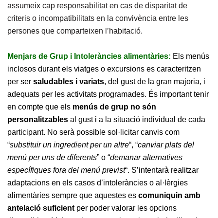
assumeix cap responsabilitat en cas de disparitat de
criteris o incompatibilitats en la convivència entre les
persones que comparteixen l’habitació.
Menjars de Grup i Intoleràncies alimentàries:
Els menús
inclosos durant els viatges o excursions es caracteritzen
per ser
saludables i variats
, del gust de la gran majoria, i
adequats per les activitats programades. És important tenir
en compte que els
menús de grup no són
personalitzables
al gust i a la situació individual de cada
participant. No serà possible sol·licitar canvis com
“
substituir un ingredient per un altre
“, “
canviar plats del
menú per uns de diferents
” o “
demanar alternatives
específiques fora del menú previst
“. S’intentarà realitzar
adaptacions en els casos d’intoleràncies o al·lèrgies
alimentàries sempre que aquestes es
comuniquin amb
antelació suficient
per poder valorar les opcions