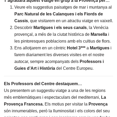
T’agradarà aquest Viatge en grup a la Provença per…
Veure els suggestius paisatges de mar i muntanya al
Parc Natural de les Calanques i els Fiords de
Cassis
, que visitarem en un atractiu viatge en vaixell.
Descobrir
Martigues i els seus canals
, la Venècia
provençal, a més de la ciutat històrica de
Marsella
i
les pintoresques poblacions amb els cultius de flors.
Ens allotjarem en un cèntric
Hotel 3***
a
Martigues
i
farem diariament les diverses visites en el nostre
autocar, sempre acompanyats dels
Professors i
Guies
d’Art i Història
del Centre Europeu.
Els Professors del Centre destaquem…
Us presentem un suggestiu viatge a una de les regions
més emblemàtiques i espectaculars del mediterrani,
La
Provença Francesa.
Els motius per visitar la
Provença
són innumerables, però la lluminositat i els colors del seu