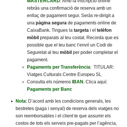
MASTERCARD
: Amb la inscripció online
rebràs una confirmació de reserva amb un
enllaç de pagament segur. Seràs re-dirigit a
una
pàgina segura
de pagaments online de
CaixaBank. Tingues la
targeta
i el
telèfon
mòbil
preparats al teu costat. Recorda que es
possible que el teu banc t’envií un Codi de
Seguretat al teu
mòbil
per poder completar el
pagament.
Pagaments per Transferència
:
TITULAR:
Viatges Culturals Centre Europeu SL
Consulta els números
IBAN
. Clica aquí:
Pagaments per Banc
Nota
: D’acord amb les condicions generals, les
bestretes (paga i senyal) de reserva dels viatges no
son reemborsables i el client te que assumir els
costos de tots els serveis pre-pagats per l’agència,