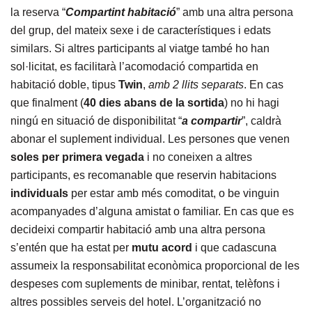
la reserva “
Compartint habitació
” amb una altra persona
del grup, del mateix sexe i de característiques i edats
similars. Si altres participants al viatge també ho han
sol·licitat, es facilitarà l’acomodació compartida en
habitació doble, tipus
Twin
,
amb 2 llits separats
. En cas
que finalment (
40 dies abans
de la sortida
) no hi hagi
ningú en situació de disponibilitat “
a compartir
”, caldrà
abonar el suplement individual. Les persones que venen
soles
per primera vegada
i no coneixen a altres
participants, es recomanable que reservin habitacions
individuals
per estar amb més comoditat, o be vinguin
acompanyades d’alguna amistat o familiar. En cas que es
decideixi compartir habitació amb una altra persona
s’entén que ha estat per
mutu acord
i que cadascuna
assumeix la responsabilitat econòmica proporcional de les
despeses com suplements de minibar, rentat, telèfons i
altres possibles serveis del hotel. L’organització no