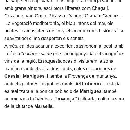
paisatge ens captivaran i ens inspiraran com ja van fer-ho
amb grans pintors, escriptors i literats com Chagall,
Cezanne, Van Gogh, Picasso, Daudet, Graham Greene…
La vegetació mediterrània, el blau intens del mar, els
pobles i camps plens de flors, els monuments històrics i la
suavitat del clima desperten els sentits.
A més, cal destacar una excel·lent gastronomia local, amb
la típica “
bullabessa de peix
” acompanyada dels magnífics
vins de la regió. En aquesta ocasió, visitarem la zona
marítima, amb els atractius fiords, cales i calanques de
Cassis
i
Martigues
i també la Provença de muntanya,
amb els pintorescos pobles rurals del
Luberon
. L’estada
es realitzarà a la bonica població de
Martigues
, també
anomenada la “Venècia Provençal” i situada molt a la vora
de la ciutat de
Marsella.