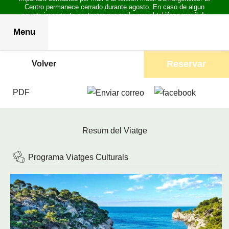
Centro permanece cerrado durante agosto. En caso de algun
asunto importante contactar por mail o por el teléfono movil de
emergencias.
Menu
Reservar
Volver
PDF
Resum del Viatge
Programa Viatges Culturals