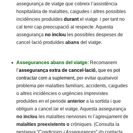
assegurança de viatge que cobreix l’assistència
hospitalària de malalties, caigudes i altres possibles
incidències produïdes
durant
el viatge i per tant no
cal tenir cap preocupació al respecte. Aquesta
assegurança
no
inclou
les possibles despeses de
cancel·lació produïdes
abans
del viatge.
Assegurances abans del viatge:
Recomanem
l’
assegurança extra de cancel·lació,
que es pot
contractar com a suplement
,
per evitar qualsevol
problema per malalties familiars, accidents, caigudes
o altres incidències o urgències imprevistes
produïdes en el periode
anterior
a la sortida i que
obliguin a cancel.lar el viatge. Aquesta assegurança
no inclou
les malalties nervioses ni l’agreujament de
malalties preexistents o
cròniques. (Consulta la
pestanya “
Condicions i Assegurances
” i/o contacta