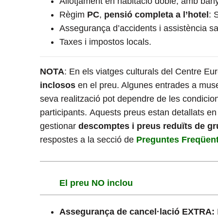
Allotjament en habitació doble, amb bany
Règim
PC
,
pensió completa a l’hotel
: 
Assegurança d’accidents i assistència san
Taxes i impostos locals.
NOTA
: En els viatges culturals del Centre E
inclosos
en el preu. Algunes entrades a museu
seva realització pot dependre de les condicion
participants. Aquests preus estan detallats en
gestionar
descomptes i preus reduïts de g
respostes a la secció de
Preguntes Freqüent
El preu NO inclou
Assegurança de cancel·lació EXTRA: