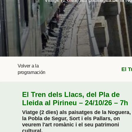
Viatge (2 dies) als paisatges de la No
Volver a la
El T
programación
El Tren dels Llacs, del Pla de
Lleida al Pirineu – 24/10/26 – 7h
Viatge (2 dies) als paisatges de la Noguera,
la Pobla de Segur, Sort i els Pallars, on
veurem l'art romànic i el seu patrimoni
cultural.