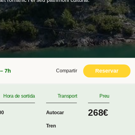
rt romànic i el seu patrimoni cultural.
Reservar
 – 7h
Compartir
Hora de sortida
Transport
Preu
268€
00
Autocar
Tren