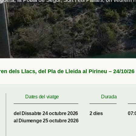
guera, la Pobla de Segur, Sort i els Pallars, on veurem l'a
ren dels Llacs, del Pla de Lleida al Pirineu – 24/10/26
Dates del viatge
Durada
del Dissabte 24 octubre 2026
2 dies
07:
al Diumenge 25 octubre 2026