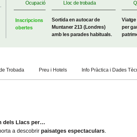
Ocupació
Lloc de trobada
Q
Sortida en autocar de
Viatge 
Inscripcions
Muntaner 213 (Londres)
per ga
obertes
amb les parades habituals.
patrimo
 de Trobada
Preu i Hotels
Info Pràctica i Dades Tè
n dels Llacs per…
orta a descobrir
paisatges espectaculars
.