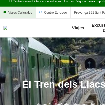
El Centre romandrà tancat durant agost. En cas d'alguna causa import
Viajes Culturales
Centro Europeo
Provença 281 (junt Pa
Excurs
Viajes
D
El Tren dels Llacs