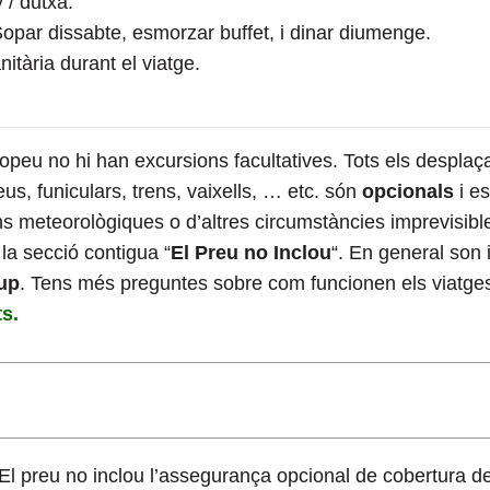
 / dutxa.
Sopar dissabte, esmorzar buffet, i dinar diumenge.
itària durant el viatge.
uropeu no hi han excursions facultatives. Tots els despla
s, funiculars, trens, vaixells, … etc. són
opcionals
i es
s meteorològiques o d’altres circumstàncies imprevisibles,
 la secció contigua “
El Preu no Inclou
“. En general son
rup
. Tens més preguntes sobre com funcionen els viatge
s.
El preu no inclou l’assegurança opcional de cobertura d