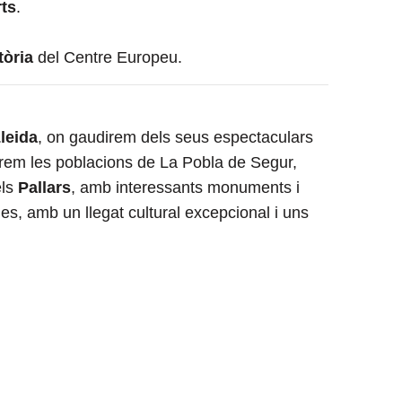
ts
.
tòria
del Centre Europeu.
Lleida
, on gaudirem dels seus espectaculars
irem les poblacions de La Pobla de Segur,
els
Pallars
, amb interessants monuments i
ries, amb un llegat cultural excepcional i uns