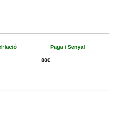
l·lació
Paga i Senyal
80€