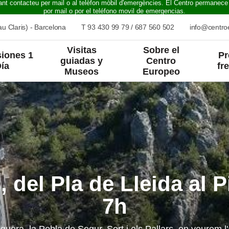
ant contacteu per mail o al telèfon mòbil d'emergències. El Centro permanece
por mail o por el teléfono movil de emergencias.
u Claris) - Barcelona
T
93 430 99 79
/
687 560 502
info@centr
Visitas
Sobre el
iones 1
Pr
guiadas y
Centro
ía
fr
Museos
Europeo
, del Pla de Lleida al P
7h