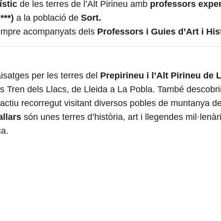
ístic
de les terres de l’Alt Pirineu amb
professors exper
3***)
a la població de
Sort.
 sempre acompanyats dels
Professors i Guies
d’Art i His
paisatges per les terres del
Prepirineu i l’Alt Pirineu de 
s Tren dels Llacs, de Lleida a La Pobla. També descobr
ractiu recorregut visitant diversos pobles de muntanya d
allars
són unes terres d’història, art i llegendes mil·lenà
ca.