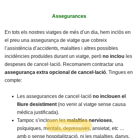
Assegurances
En tots els nostres viatges de més d’un dia, hem inclòs en
el preu una assegurança de viatge que cobreix
l’assistència d’accidents, malalties i altres possibles
incidències produïdes durant un viatge, però
no inclou
les
despeses de cancel·lació. Recomanem contractar una
assegurança extra opcional de cancel·lació
. Tingues en
compte:
Les assegurances de cancel·lació
no inclouen el
lliure desistiment
(no venir al viatge sense causa
mèdica justificada).
Tampoc s’inclouen les
malalties
nervioses
,
Reservar
psíquiques, mentals, depressives, ansietat, etc …
amb o sense hospitalització, ni les malalties, danys,