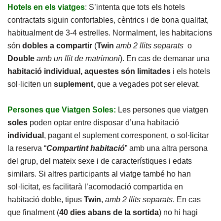
Hotels en els viatges
: S’intenta que tots els hotels
contractats siguin confortables, cèntrics i de bona qualitat,
habitualment de 3-4 estrelles. Normalment, les habitacions
són
dobles a compartir
(
Twin
amb 2 llits separats
o
Double
amb un llit de matrimoni
). En cas de demanar una
habitació individual, aquestes són limitades
i els hotels
sol·liciten un
suplement
, que a vegades pot ser elevat.
Persones que Viatgen Soles:
Les persones que viatgen
soles
poden optar entre disposar d’una habitació
individual
, pagant el suplement corresponent, o sol·licitar
la reserva “
Compartint habitació
” amb una altra persona
del grup, del mateix sexe i de característiques i edats
similars. Si altres participants al viatge també ho han
sol·licitat, es facilitarà l’acomodació compartida en
habitació doble, tipus
Twin
,
amb 2 llits separats
. En cas
que finalment (
40 dies abans
de la sortida
) no hi hagi