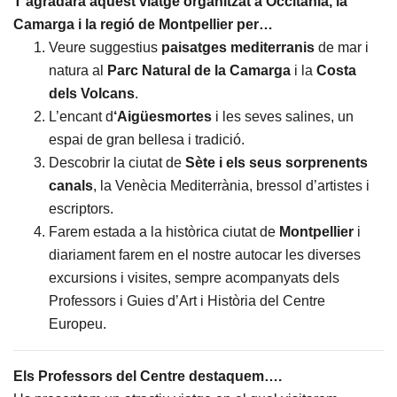
T’agradarà aquest viatge organitzat a Occitània, la
Camarga i la regió de Montpellier per…
Veure suggestius
paisatges
mediterranis
de mar i
natura al
Parc Natural de la
Camarga
i la
Costa
dels Volcans
.
L’encant d
‘Aigüesmortes
i les seves salines, un
espai de gran bellesa i tradició.
Descobrir la ciutat de
Sète i els seus sorprenents
canals
, la Venècia Mediterrània, bressol d’artistes i
escriptors.
Farem estada a la històrica ciutat de
Montpellier
i
diariament farem en el nostre autocar les diverses
excursions i visites, sempre acompanyats dels
Professors i Guies d’Art i Història del Centre
Europeu.
Els Professors del Centre destaquem….