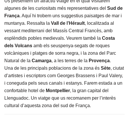
Us presentem un atractiu viatge en el qual visitarem
algunes de les curiositats més representatives del
Sud de
França
. Aquí hi trobem uns suggestius paisatges de mar i
muntanya. Ressalta la
Vall de l’Hérault
, localitzada al
vessant mediterrani del Massís Central Francès, amb
esplèndids pobles medievals. Veurem també la
Costa
dels Volcans
amb els seuspenya-segats de roques
volcàniques i platges de sorra negra, i la zona del Parc
Natural de la
Camarga
, a les terres de la
Provença
.
Una de les principals poblacions de la zona és
Sète
, ciutat
d’artistes i escriptors com Georges Brassens i Paul Valery,
i coneguda pels seus canals i estanys. Farem estada a un
confortable hotel de
Montpellier
, la gran capital del
Llenguadoc. Un viatge que us recomanem per l’interès
cultural d’aquesta zona del sud de França.