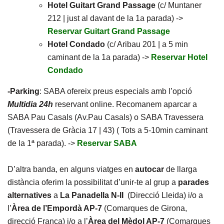
Hotel Guitart Grand Passage
(c/ Muntaner
212 | just al davant de la 1a parada) ->
Reservar Guitart Grand Passage
Hotel Condado
(c/ Aribau 201 | a 5 min
caminant de la 1a parada) ->
Reservar Hotel
Condado
-Parking
: SABA ofereix preus especials amb l’opció
Multidia 24h
reservant online. Recomanem aparcar a
SABA Pau Casals (Av.Pau Casals) o SABA Travessera
(Travessera de Gràcia 17 | 43) ( Tots a 5-10min caminant
de la 1ª parada). ->
Reservar SABA
D’altra banda, en alguns viatges en
autocar
de llarga
distància oferim la possibilitat d’unir-te al grup a
parades
alternatives
a
La Panadella N-II
(Direcció Lleida) i/o a
l’
Àrea de l’Empordà AP-7
(Comarques de Girona,
direcció França) i/o a l’
Àrea del Mèdol AP-7
(Comarques