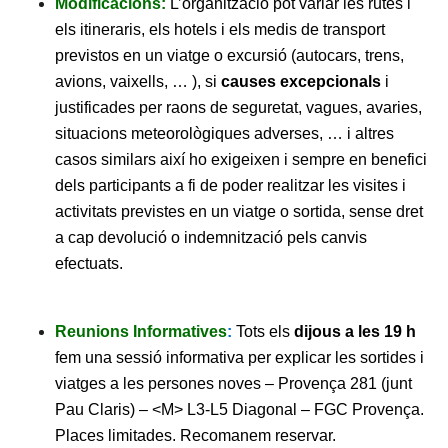
Modificacions:
L’organització pot variar les rutes i
els itineraris, els hotels i els medis de transport
previstos en un viatge o excursió (autocars, trens,
avions, vaixells, … ), si
causes excepcionals
i
justificades per raons de seguretat, vagues, avaries,
situacions meteorològiques adverses, … i altres
casos similars així ho exigeixen i sempre en benefici
dels participants a fi de poder realitzar les visites i
activitats previstes en un viatge o sortida, sense dret
a cap devolució o indemnització pels canvis
efectuats.
Reunions Informatives
:
Tots els
dijous a les 19 h
fem una sessió informativa per explicar les sortides i
viatges a les persones noves – Provença 281 (junt
Pau Claris) – <M> L3-L5 Diagonal – FGC Provença.
Places limitades. Recomanem reservar.