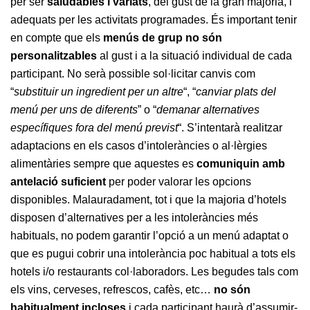
per ser
saludables i variats
, del gust de la gran majoria, i
adequats per les activitats programades. És important tenir
en compte que els
menús de grup no són
personalitzables
al gust i a la situació individual de cada
participant. No serà possible sol·licitar canvis com
“
substituir un ingredient per un altre
“, “
canviar plats del
menú per uns de diferents
” o “
demanar alternatives
específiques fora del menú previst
“. S’intentarà realitzar
adaptacions en els casos d’intoleràncies o al·lèrgies
alimentàries sempre que aquestes es
comuniquin amb
antelació suficient
per poder valorar les opcions
disponibles. Malauradament, tot i que la majoria d’hotels
disposen d’alternatives per a les intoleràncies més
habituals, no podem garantir l’opció a un menú adaptat o
que es pugui cobrir una intolerància poc habitual a tots els
hotels i/o restaurants col·laboradors. Les begudes tals com
els vins, cerveses, refrescos, cafès, etc…
no són
habitualment incloses
i cada participant haurà d’assumir-