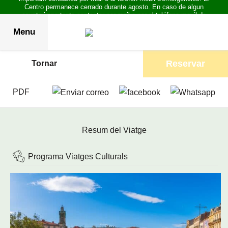
Centro permanece cerrado durante agosto. En caso de algun
asunto importante contactar por mail o por el teléfono movil de
emergencias.
Menu
Reservar
Tornar
PDF
Resum del Viatge
Programa Viatges Culturals