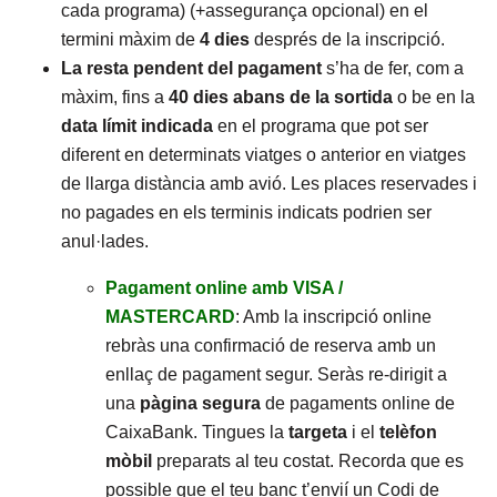
cada programa) (+assegurança opcional) en el
termini màxim de
4 dies
després de la inscripció.
La resta pendent del pagament
s’ha de fer, com a
màxim, fins a
40 dies abans de la sortida
o be en la
data límit
indicada
en el programa que pot ser
diferent en determinats viatges o anterior en viatges
de llarga distància amb avió. Les places reservades i
no pagades en els terminis indicats podrien ser
anul·lades.
Pagament online amb VISA /
MASTERCARD
: Amb la inscripció online
rebràs una confirmació de reserva amb un
enllaç de pagament segur. Seràs re-dirigit a
una
pàgina segura
de pagaments online de
CaixaBank. Tingues la
targeta
i el
telèfon
mòbil
preparats al teu costat. Recorda que es
possible que el teu banc t’envií un Codi de