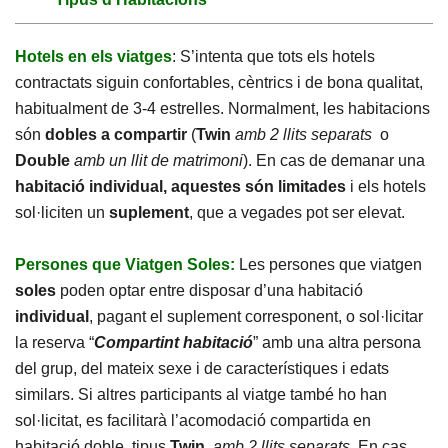
Hotels en els viatges
: S’intenta que tots els hotels
contractats siguin confortables, cèntrics i de bona qualitat,
habitualment de 3-4 estrelles. Normalment, les habitacions
són
dobles a compartir
(
Twin
amb 2 llits separats
o
Double
amb un llit de matrimoni
). En cas de demanar una
habitació individual, aquestes són limitades
i els hotels
sol·liciten un
suplement
, que a vegades pot ser elevat.
Persones que Viatgen Soles:
Les persones que viatgen
soles
poden optar entre disposar d’una habitació
individual
, pagant el suplement corresponent, o sol·licitar
la reserva “
Compartint habitació
” amb una altra persona
del grup, del mateix sexe i de característiques i edats
similars. Si altres participants al viatge també ho han
sol·licitat, es facilitarà l’acomodació compartida en
habitació doble, tipus
Twin
,
amb 2 llits separats
. En cas