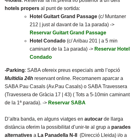
-Hotels
: Reservar la nit prèvia i/o posterior a un dels
hotels propers
al punt de sortida:
Hotel Guitart Grand Passage
(c/ Muntaner
212 | just al davant de la 1a parada) ->
Reservar Guitart Grand Passage
Hotel Condado
(c/ Aribau 201 | a 5 min
caminant de la 1a parada) ->
Reservar Hotel
Condado
-Parking
: SABA ofereix preus especials amb l’opció
Multidia 24h
reservant online. Recomanem aparcar a
SABA Pau Casals (Av.Pau Casals) o SABA Travessera
(Travessera de Gràcia 17 | 43) ( Tots a 5-10min caminant
de la 1ª parada). ->
Reservar SABA
D’altra banda, en alguns viatges en
autocar
de llarga
distància oferim la possibilitat d’unir-te al grup a
parades
alternatives
a
La Panadella N-II
(Direcció Lleida) i/o a