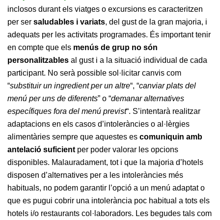
inclosos durant els viatges o excursions es caracteritzen
per ser
saludables i variats
, del gust de la gran majoria, i
adequats per les activitats programades. És important tenir
en compte que els
menús de grup no són
personalitzables
al gust i a la situació individual de cada
participant. No serà possible sol·licitar canvis com
“
substituir un ingredient per un altre
“, “
canviar plats del
menú per uns de diferents
” o “
demanar alternatives
específiques fora del menú previst
“. S’intentarà realitzar
adaptacions en els casos d’intoleràncies o al·lèrgies
alimentàries sempre que aquestes es
comuniquin amb
antelació suficient
per poder valorar les opcions
disponibles. Malauradament, tot i que la majoria d’hotels
disposen d’alternatives per a les intoleràncies més
habituals, no podem garantir l’opció a un menú adaptat o
que es pugui cobrir una intolerància poc habitual a tots els
hotels i/o restaurants col·laboradors. Les begudes tals com