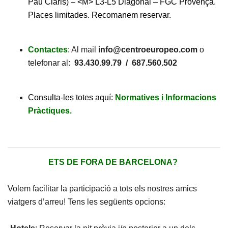
Pau Claris) – <M> L3-L5 Diagonal – FGC Provença.
Places limitades. Recomanem reservar.
Contactes
: Al mail
info@centroeuropeo.com
o
telefonar al:
93.430.99.79 / 687.560.502
Consulta-les totes aquí:
Normatives i Informacions
Pràctiques.
ETS DE FORA DE BARCELONA?
Volem facilitar la participació a tots els nostres amics
viatgers d’arreu! Tens les següents opcions: