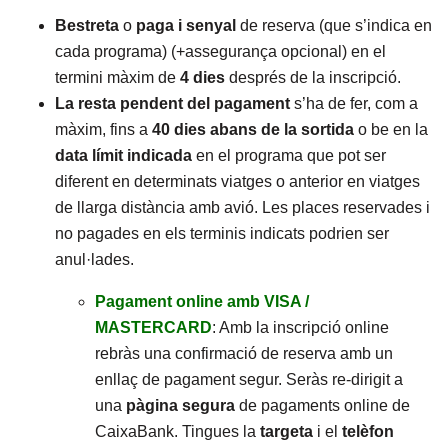
Bestreta
o
paga i senyal
de reserva (que s’indica en
cada programa) (+assegurança opcional) en el
termini màxim de
4 dies
després de la inscripció.
La resta pendent del pagament
s’ha de fer, com a
màxim, fins a
40 dies abans de la sortida
o be en la
data límit
indicada
en el programa que pot ser
diferent en determinats viatges o anterior en viatges
de llarga distància amb avió. Les places reservades i
no pagades en els terminis indicats podrien ser
anul·lades.
Pagament online amb VISA /
MASTERCARD
: Amb la inscripció online
rebràs una confirmació de reserva amb un
enllaç de pagament segur. Seràs re-dirigit a
una
pàgina segura
de pagaments online de
CaixaBank. Tingues la
targeta
i el
telèfon