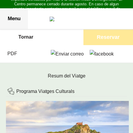
Centro permanece cerrado durante agosto. En caso de algun
asunto importante contactar por mail o por el teléfono movil de
emergencias.
Menu
Reservar
Tornar
PDF
Resum del Viatge
Programa Viatges Culturals