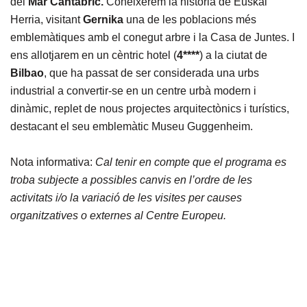
del
Mar Cantàbric.
Coneixerem la història de Euskal
Herria, visitant
Gernika
una de les poblacions més
emblemàtiques amb el conegut arbre i la Casa de Juntes. I
ens allotjarem en un cèntric hotel (
4****
) a la ciutat de
Bilbao
, que ha passat de ser considerada una urbs
industrial a convertir-se en un centre urbà modern i
dinàmic, replet de nous projectes arquitectònics i turístics,
destacant el seu emblemàtic Museu Guggenheim.
Nota informativa:
Cal tenir en compte que el programa es
troba subjecte a possibles canvis en l’ordre de les
activitats i/o la variació de les visites per causes
organitzatives o externes al Centre Europeu.