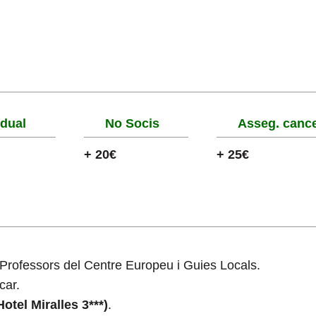
idual
No Socis
Asseg. cance
+ 20€
+ 25€
s Professors del Centre Europeu i Guies Locals.
car.
otel Miralles 3***)
.