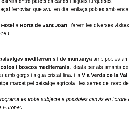
al estreta entre parets calcàries i aigües turqueses
traçat ferroviari que avui en dia, enllaça pobles amb enca
e
Hotel
a
Horta de Sant Joan
i farem les diverses visit
opeu.
paisatges mediterranis i de muntanya
amb pobles amb 
ngostos i boscos mediterranis
, ideals per als amants d
 amb gorgs i aigua cristal·lina, i la
Via Verda de la Val
ge marcat pel paisatge agrícola i les serres del nord de 
ograma es troba subjecte a possibles canvis en l’ordre de 
re Europeu.