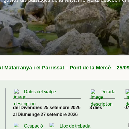
ngostos als paisatges de la vinya i l'olivera, descobrirem
l Matarranya i el Parrissal – Pont de la Mercè – 25/0
Dates del viatge
Durada
del Divendres 25 setembre 2026
3 dies
07
al Diumenge 27 setembre 2026
Ocupació
Lloc de trobada