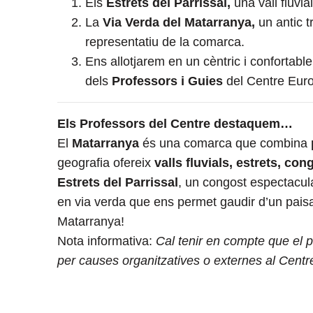
Els
Estrets del Parrissal,
una vall fluvi
La
Via Verda del Matarranya,
un antic 
representatiu de la comarca.
Ens allotjarem en un cèntric i confortabl
dels
Professors i Guies
del Centre Eur
Els Professors del Centre destaquem…
El
Matarranya
és una comarca que combina
geografia ofereix
valls fluvials, estrets, co
Estrets del Parrissal
, un congost espectacular
en via verda que ens permet gaudir d’un paisat
Matarranya!
Nota informativa:
Cal tenir en compte que el pr
per causes organitzatives o externes al Cent