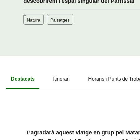
descobrirem l'espai singular del Parrissal
Natura
Paisatges
Destacats
Itinerari
Horaris i Punts de Tro
T’agradarà aquest viatge en grup pel Mata