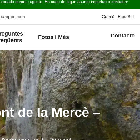
 cerrado durante agosto. En caso de algun asunto importante contactar
oeuropeo.com
Català
Español
reguntes
Contacte
Fotos i Més
reqüents
ont de la Mercè –