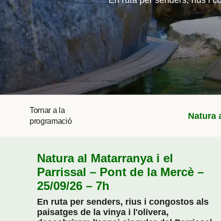
En ruta per senders, rius i co
Tornar a la
Natura a
programació
Natura al Matarranya i el
Parrissal – Pont de la Mercè –
25/09/26 – 7h
En ruta per senders, rius i congostos als
paisatges de la vinya i l'olivera,