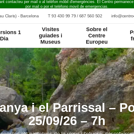
ant contacteu per mail o al telèfon mòbil d'emergències. El Centro permanece
por mail o por el teléfono movil de emergencias.
u Claris) - Barcelona
T
93 430 99 79
/
687 560 502
info@centr
Visites
Sobre el
rsions 1
P
guiades i
Centre
Dia
f
Museus
Europeu
anya i el Parrissal – P
25/09/26 – 7h