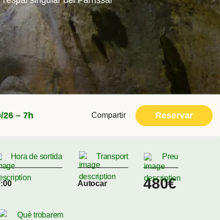
 l'espai singular del Parrissal
Reservar
9/26 – 7h
Compartir
Hora de sortida
Transport
Preu
480€
:00
Autocar
Què trobarem