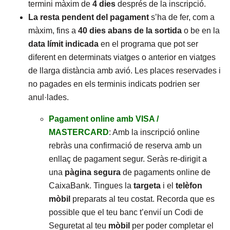
termini màxim de
4 dies
després de la inscripció.
La resta pendent del pagament
s’ha de fer, com a
màxim, fins a
40 dies abans de la sortida
o be en la
data límit
indicada
en el programa que pot ser
diferent en determinats viatges o anterior en viatges
de llarga distància amb avió. Les places reservades i
no pagades en els terminis indicats podrien ser
anul·lades.
Pagament online amb VISA /
MASTERCARD
: Amb la inscripció online
rebràs una confirmació de reserva amb un
enllaç de pagament segur. Seràs re-dirigit a
una
pàgina segura
de pagaments online de
CaixaBank. Tingues la
targeta
i el
telèfon
mòbil
preparats al teu costat. Recorda que es
possible que el teu banc t’envií un Codi de
Seguretat al teu
mòbil
per poder completar el