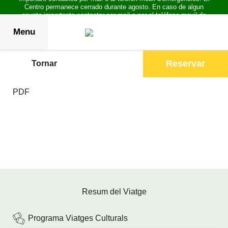
Centro permanece cerrado durante agosto. En caso de algun
asunto importante contactar por mail o por el teléfono movil de
emergencias.
Menu
Reservar
Tornar
PDF
Resum del Viatge
Programa Viatges Culturals