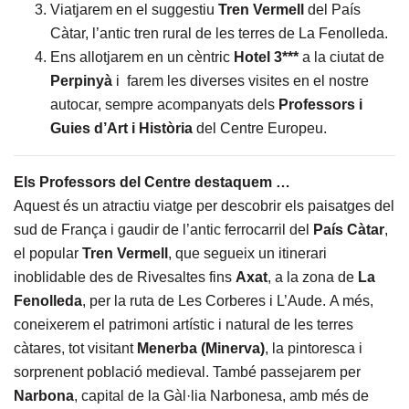
Viatjarem en el suggestiu
Tren Vermell
del País
Càtar, l’antic tren rural de les terres de La Fenolleda.
Ens allotjarem en un cèntric
Hotel 3***
a la ciutat de
Perpinyà
i farem les diverses visites en el nostre
autocar, sempre acompanyats dels
Professors i
Guies
d’Art i Història
del Centre Europeu.
Els Professors del Centre destaquem …
Aquest és un atractiu viatge per descobrir els paisatges del
sud de França i gaudir de l’antic ferrocarril del
País Càtar
,
el popular
Tren Vermell
, que segueix un itinerari
inoblidable des de Rivesaltes fins
Axat
, a la zona de
La
Fenolleda
, per la ruta de Les Corberes i L’Aude. A més,
coneixerem el patrimoni artístic i natural de les terres
càtares, tot visitant
Menerba (Minerva)
, la pintoresca i
sorprenent població medieval. També passejarem per
Narbona
, capital de la Gàl·lia Narbonesa, amb més de