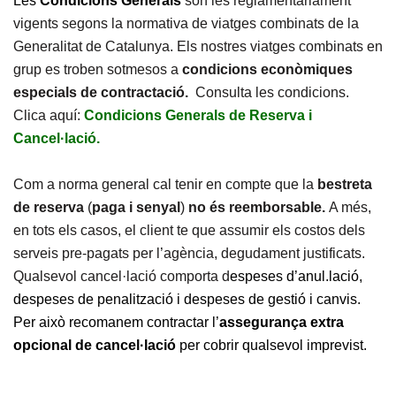
Les
Condicions Generals
són les reglamentàriament
vigents segons la normativa de viatges combinats de la
Generalitat de Catalunya. Els nostres viatges combinats en
grup es troben sotmesos a
condicions econòmiques
especials de contractació.
Consulta les condicions.
Clica aquí:
Condicions Generals de Reserva i
Cancel·lació.
Com a norma general cal tenir en compte que la
bestreta
de reserva
(
paga i senyal
)
no és reemborsable.
A més,
en tots els casos, el client te que assumir els costos dels
serveis pre-pagats per l’agència, degudament justificats.
Qualsevol cancel·lació comporta d
espeses d’anul.lació,
despeses de penalització i despeses de gestió i canvis.
Per això recomanem contractar l’
assegurança extra
opcional de cancel·lació
per cobrir qualsevol imprevist.