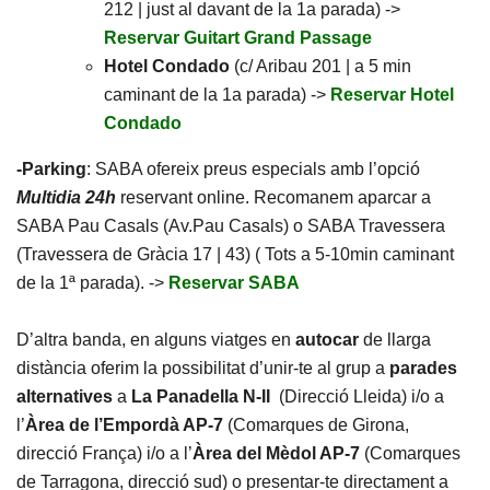
212 | just al davant de la 1a parada) ->
Reservar Guitart Grand Passage
Hotel Condado
(c/ Aribau 201 | a 5 min
caminant de la 1a parada) ->
Reservar Hotel
Condado
-Parking
: SABA ofereix preus especials amb l’opció
Multidia 24h
reservant online. Recomanem aparcar a
SABA Pau Casals (Av.Pau Casals) o SABA Travessera
(Travessera de Gràcia 17 | 43) ( Tots a 5-10min caminant
de la 1ª parada). ->
Reservar SABA
D’altra banda, en alguns viatges en
autocar
de llarga
distància oferim la possibilitat d’unir-te al grup a
parades
alternatives
a
La Panadella N-II
(Direcció Lleida) i/o a
l’
Àrea de l’Empordà AP-7
(Comarques de Girona,
direcció França) i/o a l’
Àrea del Mèdol AP-7
(Comarques
de Tarragona, direcció sud) o presentar-te directament a