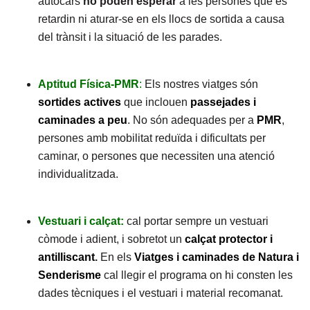
autocars
no poden esperar
a les persones que es
retardin ni aturar-se en els llocs de sortida a causa
del trànsit i la situació de les parades.
Aptitud Física-PMR
:
Els nostres viatges són
sortides actives
que inclouen
passejades i
caminades a peu
. No són adequades per a
PMR
,
persones amb mobilitat reduïda i dificultats per
caminar, o persones que necessiten una atenció
individualitzada.
Vestuari i calçat:
cal portar sempre un vestuari
còmode i adient, i sobretot un
calçat protector i
antilliscant
.
En els
Viatges i caminades de Natura i
Senderisme
cal llegir el programa on hi consten les
dades tècniques i el vestuari i material recomanat.