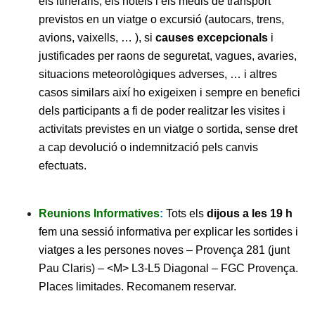
els itineraris, els hotels i els medis de transport
previstos en un viatge o excursió (autocars, trens,
avions, vaixells, … ), si
causes excepcionals
i
justificades per raons de seguretat, vagues, avaries,
situacions meteorològiques adverses, … i altres
casos similars així ho exigeixen i sempre en benefici
dels participants a fi de poder realitzar les visites i
activitats previstes en un viatge o sortida, sense dret
a cap devolució o indemnització pels canvis
efectuats.
Reunions Informatives
:
Tots els
dijous a les 19 h
fem una sessió informativa per explicar les sortides i
viatges a les persones noves – Provença 281 (junt
Pau Claris) – <M> L3-L5 Diagonal – FGC Provença.
Places limitades. Recomanem reservar.