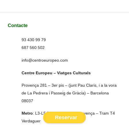
Contacte
93 430 99 79
687 560 502
info@centroeuropeo.com
Centre Europeu – Viatges Culturals
Provença 281 – 3er pis – (junt Pau Claris, i a la vora
de La Pedrera i Passeig de Gràcia) – Barcelona
08037
Metro
: L3-L5 Diagonal – FGC Provença – Tram T4
Reservar
Verdaguer