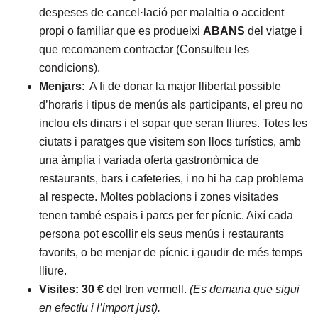
despeses de cancel·lació per malaltia o accident
propi o familiar que es produeixi
ABANS
del viatge i
que recomanem contractar (Consulteu les
condicions).
Menjars
: A ﬁ de donar la major llibertat possible
d’horaris i tipus de menús als participants, el preu no
inclou els dinars i el sopar que seran lliures. Totes les
ciutats i paratges que visitem son llocs turístics, amb
una àmplia i variada oferta gastronòmica de
restaurants, bars i cafeteries, i no hi ha cap problema
al respecte. Moltes poblacions i zones visitades
tenen també espais i parcs per fer pícnic. Així cada
persona pot escollir els seus menús i restaurants
favorits, o be menjar de pícnic i gaudir de més temps
lliure.
Visites: 30 €
del tren vermell.
(Es demana que sigui
en efectiu i l’import just).