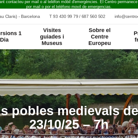
ant contacteu per mail o al telèfon mòbil d'emergències. El Centro permanece
por mail o por el teléfono movil de emergencias.
u Claris) - Barcelona
T
93 430 99 79
/
687 560 502
info@centr
Visites
Sobre el
rsions 1
P
guiades i
Centre
Dia
f
Museus
Europeu
els pobles medievals d
23/10/25 – 7h