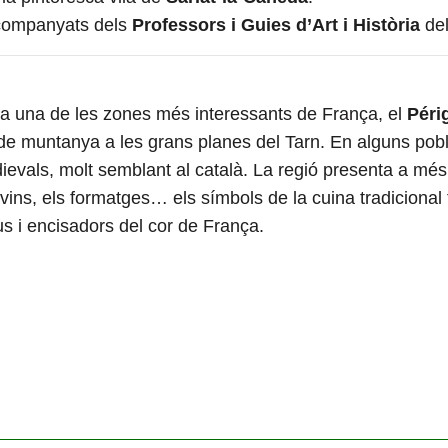
 acompanyats dels
Professors i Guies
d’Art i Història
del
l, a una de les zones més interessants de França, el
Péri
de muntanya a les grans planes del Tarn. En alguns pobl
ievals, molt semblant al català. La regió presenta a més l
s vins, els formatges… els símbols de la cuina tradiciona
us i encisadors del cor de França.