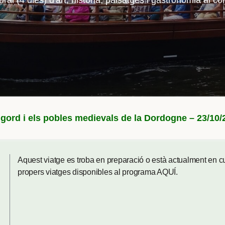
ural (4 dies) d'art, història, paisatges i gastronomia al c
igord i els pobles medievals de la Dordogne – 23/10/
Aquest viatge es troba en preparació o està actualment en 
propers viatges disponibles al programa
AQUÍ
.