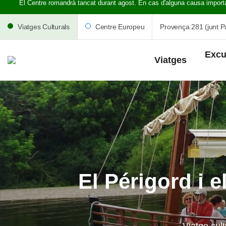
El Centre romandrà tancat durant agost. En cas d'alguna causa import
Viatges Culturals
Centre Europeu
Provença 281 (junt Pa
Excu
Viatges
El Périgord i 