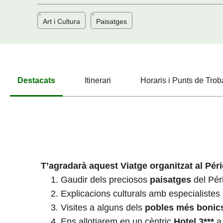
Art i Cultura
Paisatges
Destacats
Itinerari
Horaris i Punts de Tro
T’agradarà aquest Viatge organitzat al Pé
Gaudir dels preciosos
paisatges
del Pér
Explicacions culturals amb especialistes
Visites a alguns dels
pobles més bonic
Ens allotjarem en un cèntric
Hotel 3***
a 