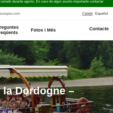
 cerrado durante agosto. En caso de algun asunto importante contactar
oeuropeo.com
Català
Español
reguntes
Contacte
Fotos i Més
reqüents
e la Dordogne –