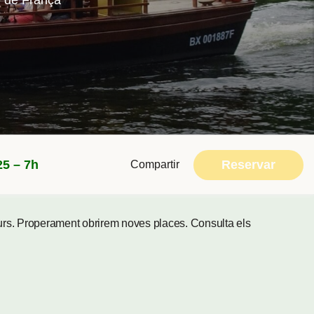
or de França
Reservar
25 – 7h
Compartir
curs. Properament obrirem noves places. Consulta els