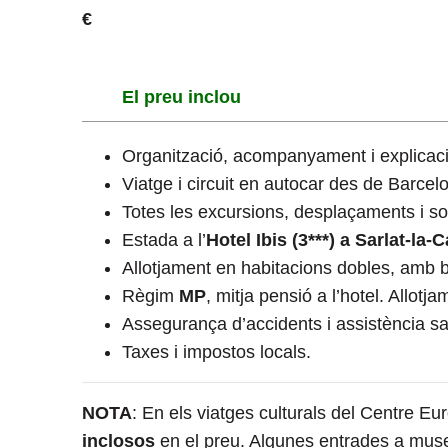
€
El preu inclou
Organització, acompanyament i explicaci
Viatge i circuit en autocar des de Barcel
Totes les excursions, desplaçaments i sor
Estada a l’
Hotel Ibis (3***) a
Sarlat-la-
Allotjament en habitacions dobles, amb b
Règim
MP
, mitja pensió a l’hotel. Allotj
Assegurança d’accidents i assistència san
Taxes i impostos locals.
NOTA
: En els viatges culturals del Centre E
inclosos
en el preu. Algunes entrades a museu