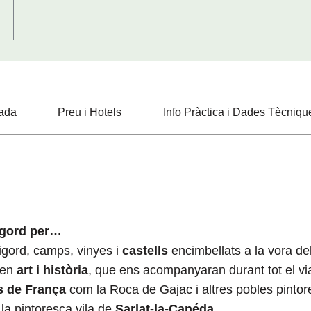
bada
Preu i Hotels
Info Pràctica i Dades Tècniqu
rigord per…
igord, camps, vinyes i
castells
encimbellats a la vora de
 en
art i història
, que ens acompanyaran durant tot el vi
s de França
com la Roca de Gajac i altres pobles pinto
la pintoresca vila de
Sarlat-la-Canéda
.