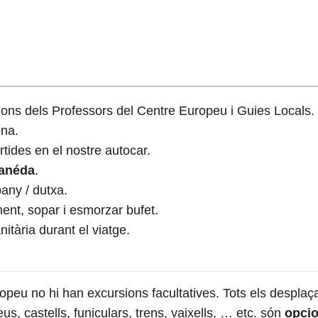
ons dels Professors del Centre Europeu i Guies Locals.
ona.
tides en el nostre autocar.
Canéda
.
any / dutxa.
ament, sopar i esmorzar bufet.
itària durant el viatge.
uropeu no hi han excursions facultatives. Tots els despla
s, castells, funiculars, trens, vaixells, … etc. són
opcio