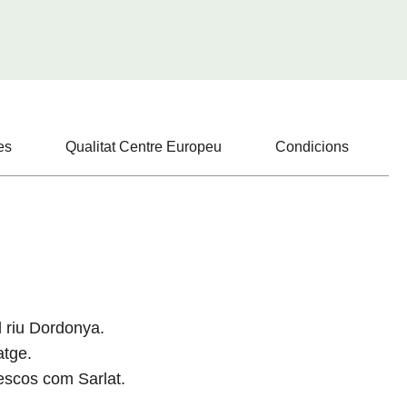
es
Qualitat Centre Europeu
Condicions
l riu Dordonya.
atge.
rescos com Sarlat.