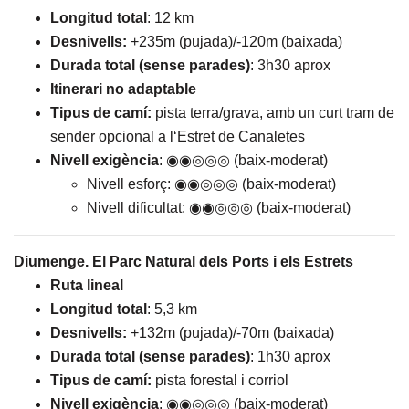
Longitud total
: 12 km
Desnivells:
+235m (pujada)/-120m (baixada)
Durada total (sense parades)
: 3h30 aprox
Itinerari no adaptable
Tipus de camí:
pista terra/grava, amb un curt tram de
sender opcional a l‘Estret de Canaletes
Nivell exigència
: ◉◉◎◎◎ (baix-moderat)
Nivell esforç: ◉◉◎◎◎ (baix-moderat)
Nivell dificultat: ◉◉◎◎◎ (baix-moderat)
Diumenge. El Parc Natural dels Ports i els Estrets
Ruta lineal
Longitud total
: 5,3 km
Desnivells:
+132m (pujada)/-70m (baixada)
Durada total (sense parades)
: 1h30 aprox
Tipus de camí:
pista forestal i corriol
Nivell exigència
: ◉◉◎◎◎ (baix-moderat)