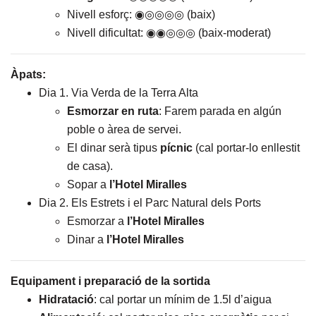
Nivell esforç: ◉◎◎◎◎ (baix)
Nivell dificultat: ◉◉◎◎◎ (baix-moderat)
Àpats:
Dia 1. Via Verda de la Terra Alta
Esmorzar en ruta
: Farem parada en algún
poble o àrea de servei.
El dinar serà tipus
pícnic
(cal portar-lo enllestit
de casa).
Sopar a
l’Hotel
Miralles
Dia 2. Els Estrets i el Parc Natural dels Ports
Esmorzar a
l’Hotel
Miralles
Dinar a
l’Hotel
Miralles
Equipament i preparació de la sortida
Hidratació
: cal portar un mínim de 1.5l d’aigua