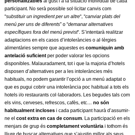
personalitzables
al gust i a la situació individual de cada
participant. No serà possible sol·licitar canvis com
“
substituir un ingredient per un altre
“, “
canviar plats del
menú per uns de diferents
” o “
demanar alternatives
específiques fora del menú previst
“. S’intentarà realitzar
adaptacions en els casos d’intoleràncies o al·lèrgies
alimentàries sempre que aquestes es
comuniquin amb
antelació suficient
per poder valorar les opcions
disponibles. Malauradament, tot i que la majoria d’hotels
disposen d’alternatives per a les intoleràncies més
habituals, no podem garantir l’opció a un menú adaptat o
que es pugui cobrir una intolerància poc habitual a tots els
hotels i/o restaurants col·laboradors. Les begudes tals com
els vins, cerveses, refrescos, cafès, etc…
no són
habitualment incloses
i cada participant haurà d’assumir-
ne el
cost extra en cas de consum
. La participació en els
menjars de grup és
completament voluntària
i tothom és
lliure de buscar alternatives que s’ajustin millor als seus