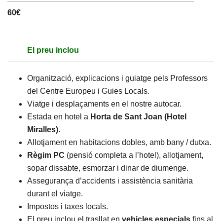
60€
El preu inclou
Organització, explicacions i guiatge pels Professors
del Centre Europeu i Guies Locals.
Viatge i desplaçaments en el nostre autocar.
Estada en hotel a
Horta de Sant Joan (Hotel
Miralles)
.
Allotjament en habitacions dobles, amb bany / dutxa.
Règim PC
(pensió completa a l’hotel), allotjament,
sopar dissabte, esmorzar i dinar de diumenge.
Assegurança d’accidents i assistència sanitària
durant el viatge.
Impostos i taxes locals.
El preu inclou el trasllat en
vehicles
especials
fins al