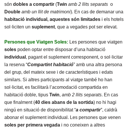
són
dobles a compartir
(
Twin
amb 2 llits separats
o
Double
amb un llit de matrimoni
). En cas de demanar una
habitació individual, aquestes són limitades
i els hotels
sol·liciten un
suplement
, que a vegades pot ser elevat.
Persones que Viatgen Soles:
Les persones que viatgen
soles
poden optar entre disposar d’una habitació
individual
, pagant el suplement corresponent, o sol·licitar
la reserva “
Compartint habitació
” amb una altra persona
del grup, del mateix sexe i de característiques i edats
similars. Si altres participants al viatge també ho han
sol·licitat, es facilitarà l’acomodació compartida en
habitació doble, tipus
Twin
,
amb 2 llits separats
. En cas
que finalment (
40 dies abans
de la sortida
) no hi hagi
ningú en situació de disponibilitat “
a compartir
”, caldrà
abonar el suplement individual. Les persones que venen
soles
per primera vegada
i no coneixen a altres