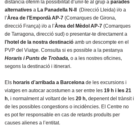
distància oferim la possibilitat d’unir-te al grup a
parades
alternatives
a
La Panadella N-II
(Direcció Lleida) i/o a
l’
Àrea de l’Empordà AP-7
(Comarques de Girona,
direcció França) i/o a l’
Àrea del Mèdol AP-7
(Comarques
de Tarragona, direcció sud) o presentar-te directament a
l’hotel de la nostra destinació
amb un descompte en el
PVP del Viatge. Consulta si es possible a la pestanya
Horaris i Punts de Trobada,
o a les nostres oficines,
segons la destinació i itinerari.
Els
horaris d’arribada a Barcelona
de les excursions i
viatges en autocar acostumen a ser entre les
19 h i les 21
h
, i normalment al voltant de les
20 h,
depenent del trànsit i
de les possibles congestions o incidències. El Centre no
es pot fer responsable en cas de retards produïts per
causes alienes a l’entitat.