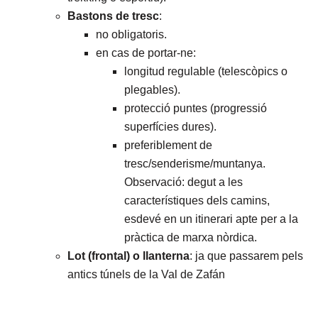
Bastons de tresc
:
no obligatoris.
en cas de portar-ne:
longitud regulable (telescòpics o
plegables).
protecció puntes (progressió
superfícies dures).
preferiblement de
tresc/senderisme/muntanya.
Observació: degut a les
característiques dels camins,
esdevé en un itinerari apte per a la
pràctica de marxa nòrdica.
Lot (frontal) o llanterna
: ja que passarem pels
antics túnels de la Val de Zafán