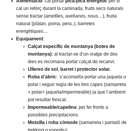
Alimentació
: cal portar
pica-pica energètic
per si
cal un reforç durant la caminada, fruits secs naturals
sense tractar (ametlles, avellanes, nous…), fruita
natural (plàtan, poma, pera..), barretes
energètiques…
Equipament
:
Calçat específic de muntanya (botes de
muntanya):
al tractar-se d’un viatge de dos
dies es recomana portar calçat de recanvi.
Ulleres de sol, barret i protector solar.
Roba d’abric
: s’aconsella portar una jaqueta o
polar i seguir regla de les tres capes (samarreta
+ polar+ jaqueta/impermeable) ja que l’ambient
pot resultar frescal.
Impermeable/capelina
: per fer fronts a
possibles precipitacions.
Motxilla i roba còmode
(samarreta i pantaló de
trekking o esportiu).