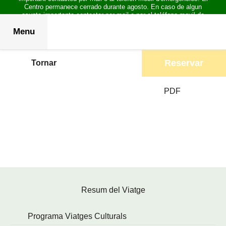
Centro permanece cerrado durante agosto. En caso de algun
asunto importante contactar por mail o por el teléfono movil de
emergencias.
Menu
Reservar
Tornar
PDF
Resum del Viatge
Programa Viatges Culturals