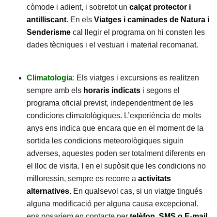
còmode i adient, i sobretot un
calçat protector i
antilliscant
.
En els
Viatges i caminades de Natura i
Senderisme
cal llegir el programa on hi consten les
dades tècniques i el vestuari i material recomanat.
Climatologia
:
Els viatges i excursions es realitzen
sempre amb els
horaris indicats
i segons el
programa oficial previst, independentment de les
condicions climatològiques. L’experiència de molts
anys ens indica que encara que en el moment de la
sortida les condicions meteorològiques siguin
adverses, aquestes poden ser totalment diferents en
el lloc de visita. I en el supòsit que les condicions no
milloressin, sempre es recorre a
activitats
alternatives.
En qualsevol cas, si un viatge tingués
alguna modificació per alguna causa excepcional,
ens posaríem en contacte per
telèfon, SMS o E-mail